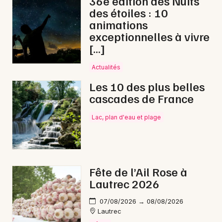
36e édition des Nuits
Mon email
des étoiles : 10
Billetterie : réservez vos
animations
places pour
Sans repère
Je m'abonne
exceptionnelles à vivre
de Cyril Rosique
[…]
Actualités
Le spectacle
Sans repère
affiche une belle
fréquentation au
Lieu
à Paris. Les
billets
Les 10 des plus belles
sont disponibles à un
prix à partir de 17 €
.
cascades de France
Pour profiter des meilleures places, il est
recommandé d'
acheter
ses places sans
Lac, plan d'eau et plage
attendre.
Fête de l’Ail Rose à
Lautrec 2026
Le parcours artistique de Cyril
Rosique
07/08/2026 → 08/08/2026
Lautrec
Né à Marseille et installé à Paris, Cyril Rosique s'est