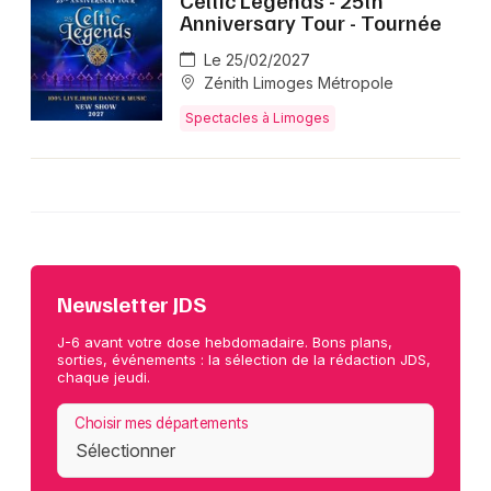
Anniversary Tour - Tournée
Le 25/02/2027
Zénith Limoges Métropole
Spectacles à Limoges
Newsletter JDS
J-6 avant votre dose hebdomadaire. Bons plans,
sorties, événements : la sélection de la rédaction JDS,
chaque jeudi.
Choisir mes départements