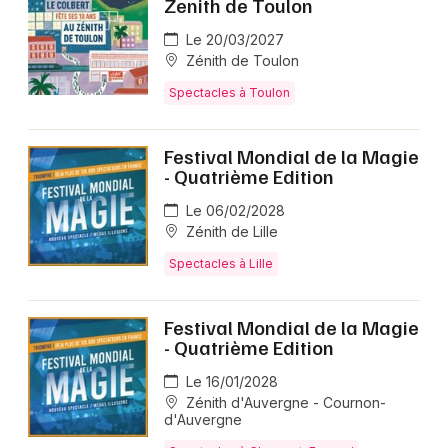
📍 Où voir Cyril Rosique sur scène en 2026 ?
Zenith de Toulon
Le spectacle a lieu au Lieu, 41 rue de Trévise, 75009
Le 20/03/2027
Paris.
Zénith de Toulon
Spectacles à Toulon
🎭 Qu'est-ce que le spectacle Sans repère de
Cyril Rosique ?
Festival Mondial de la Magie
Sans repère est un one man show écrit et interprété
- Quatrième Edition
par Cyril Rosique; il raconte un périple de 600 km à
pied, mêlant humour et émotion dans un format intime
Le 06/02/2028
et sincère.
Zénith de Lille
Spectacles à Lille
Festival Mondial de la Magie
- Quatrième Edition
Le 16/01/2028
Zénith d'Auvergne - Cournon-
d'Auvergne