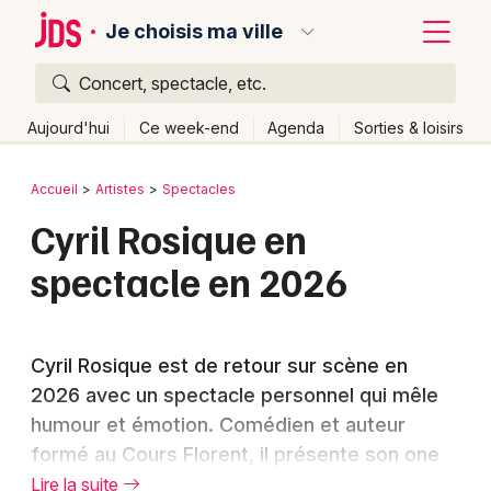
Je choisis ma ville
Concert, spectacle, etc.
Quoi ?
Fermer
Aujourd'hui
Ce week-end
Agenda
Sorties & loisirs
Où ?
Retour
Publier un événement
Accueil
Artistes
Spectacles
Partout
Près de moi
Changer de lieu
Cyril Rosique en
Bordeaux
Quand ?
Effacer les dates
spectacle en 2026
Colmar
Aujourd'hui
Demain
Ce week-end
Autre
Lille
Grands événements
Cyril Rosique est de retour sur scène en
Lyon
Activité & Expérience
2026 avec un spectacle personnel qui mêle
Marseille
humour et émotion. Comédien et auteur
Manifestations
formé au Cours Florent, il présente son one
Mulhouse
Foires & salons
man show
Sans repère
à Paris, une création
Lire la suite