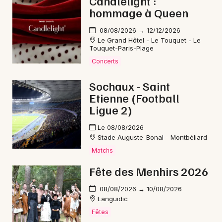
Candlelight :
Mon email
hommage à Queen
Où voir le spectacle Dolores en
08/08/2026 → 12/12/2026
Je m'abonne
tournée en 2025 ?
Le Grand Hôtel - Le Touquet - Le
Touquet-Paris-Plage
Concerts
Dolores se produit au
Théâtre Actuel La Bruyère
à
Paris pour une série de représentations qui marquent
Sochaux - Saint
la rentrée théâtrale parisienne.
Etienne (Football
Dolores du 25/02/2026 au 17/05/2026 - Théâtre
Ligue 2)
la Bruyere - Paris (75)
Le 08/08/2026
Stade Auguste-Bonal - Montbéliard
Matchs
Billetterie pour le
spectacle Dolores au
Fête des Menhirs 2026
Théâtre La Bruyère
08/08/2026 → 10/08/2026
Languidic
Cette production théâtrale majeure attire un
Fêtes
large public grâce à son approche sensible