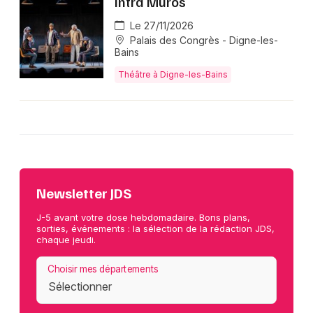
Intra Muros
Le 27/11/2026
Palais des Congrès - Digne-les-
Bains
Théâtre à Digne-les-Bains
Newsletter JDS
J-5 avant votre dose hebdomadaire. Bons plans,
sorties, événements : la sélection de la rédaction JDS,
chaque jeudi.
Choisir mes départements