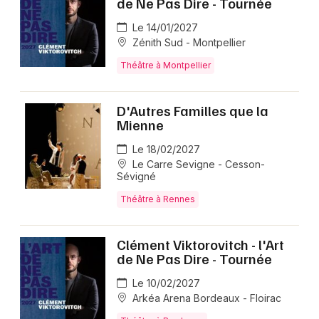
de Ne Pas Dire - Tournée
manquer.
Le 14/01/2027
Zénith Sud - Montpellier
FAQ - Dolores
Théâtre à Montpellier
📅 Quand se joue Dolores en 2025 ?
D'Autres Familles que la
Mienne
Dolores se joue du 1er novembre au 31 décembre
2025.
Le 18/02/2027
Le Carre Sevigne - Cesson-
Sévigné
🎟️ Comment réserver ses billets pour Dolores en
2025 ?
Théâtre à Rennes
La billetterie propose des places à partir de 30,40 €,
avec plusieurs catégories selon le placement dans la
Clément Viktorovitch - l'Art
salle; la réservation en ligne s’effectue simplement,
de Ne Pas Dire - Tournée
sous réserve de disponibilité.
Le 10/02/2027
Arkéa Arena Bordeaux - Floirac
📍 Où a lieu le spectacle Dolores en 2025 ?