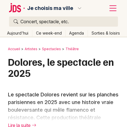
Je choisis ma ville
Concert, spectacle, etc.
Quoi ?
Fermer
Aujourd'hui
Ce week-end
Agenda
Sorties & loisirs
Où ?
Retour
Publier un événement
Accueil
Artistes
Spectacles
Théâtre
Partout
Près de moi
Changer de lieu
Dolores, le spectacle en
Bordeaux
Quand ?
Effacer les dates
2025
Colmar
Aujourd'hui
Demain
Ce week-end
Autre
Lille
Grands événements
Le spectacle Dolores revient sur les planches
Lyon
Activité & Expérience
parisiennes en 2025 avec une histoire vraie
Marseille
bouleversante qui mêle flamenco et
Manifestations
résistance. Cette production théâtrale
Mulhouse
Foires & salons
retrace le destin exceptionnel de Sylvin
Lire la suite