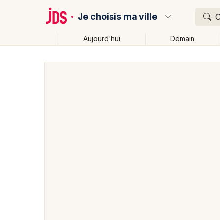
Je choisis ma ville
C
Aujourd'hui
Demain
Quoi ?
Où ?
Partout
Près de moi
Changer de lieu