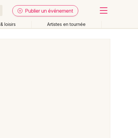
Publier un événement
& loisirs
Artistes en tournée
Fermer
Effacer les dates
week-end
Autre