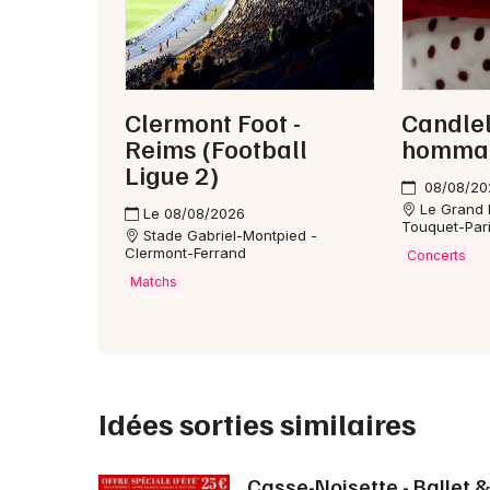
Clermont Foot -
Candlel
Reims (Football
hommag
Ligue 2)
08/08/20
Le Grand 
Le 08/08/2026
Touquet-Par
Stade Gabriel-Montpied -
Clermont-Ferrand
Concerts
Matchs
Idées sorties similaires
Casse-Noisette - Ballet 