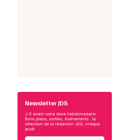
Newsletter JDS
J-5 avant votre dose hebdomadaire.
Bons plans, sorties, événements : la
sélection de la rédaction JDS, chaque
jeudi.