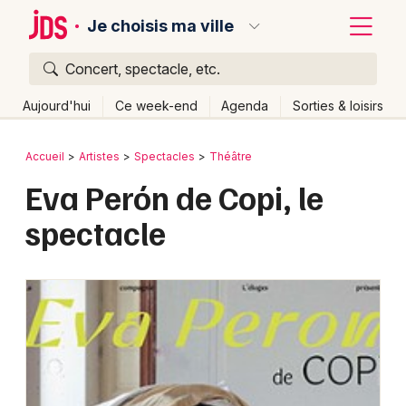
Je choisis ma ville
Concert, spectacle, etc.
Quoi ?
Fermer
Aujourd'hui
Ce week-end
Agenda
Sorties & loisirs
Où ?
Retour
Publier un événement
Accueil
Artistes
Spectacles
Théâtre
Partout
Près de moi
Changer de lieu
Eva Perón de Copi, le
Bordeaux
Quand ?
Effacer les dates
spectacle
Colmar
Aujourd'hui
Demain
Ce week-end
Autre
Lille
Grands événements
Lyon
Activité & Expérience
Marseille
Manifestations
Mulhouse
Foires & salons