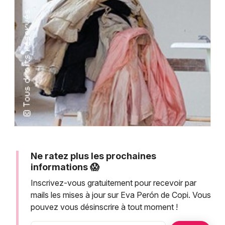
Montpellier
Spectacles
Nantes
Concerts
Nice
Paris
Sports
Strasbourg
Soirées
Toulouse
Sorties famille
Toutes les villes
Expos
Ne ratez plus les prochaines
Sorties & loisirs
informations 😱
Inscrivez-vous gratuitement pour recevoir par
mails les mises à jour sur Eva Perón de Copi. Vous
pouvez vous désinscrire à tout moment !