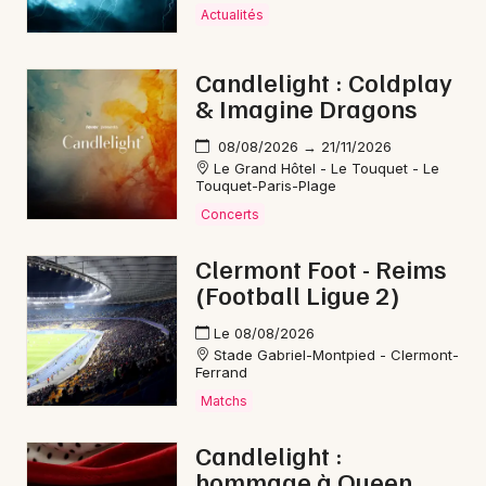
Mon email
Actualités
Je m'abonne
Candlelight : Coldplay
& Imagine Dragons
08/08/2026 → 21/11/2026
Le Grand Hôtel - Le Touquet - Le
Touquet-Paris-Plage
Concerts
Clermont Foot - Reims
(Football Ligue 2)
Le 08/08/2026
Stade Gabriel-Montpied - Clermont-
Ferrand
Matchs
Candlelight :
hommage à Queen