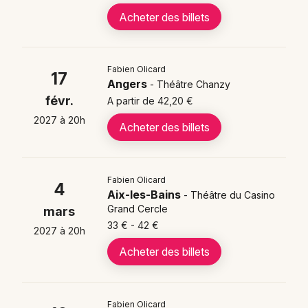
Acheter des billets
Acheter des billets
Fabien Olicard
17
Avec
plus de 110 000 spectateurs
déjà
Angers
- Théâtre Chanzy
conquis et une tournée qui touche à sa fin,
févr.
A partir de 42,20 €
les
billets
pour ce spectacle partent vite. Les
2027 à 20h
prix
des places sont compris entre
34 €
et
Acheter des billets
40 €
: autant
réserver
dès maintenant pour
être sûr d'avoir votre place.
Fabien Olicard
4
Aix-les-Bains
- Théâtre du Casino
Grand Cercle
mars
33 € - 42 €
2027 à 20h
Le parcours artistique de
Acheter des billets
Fabien Olicard
Né le
22 novembre 1982 à La Rochelle
, Fabien
Olicard a découvert très jeune une
mémoire quasi
Fabien Olicard