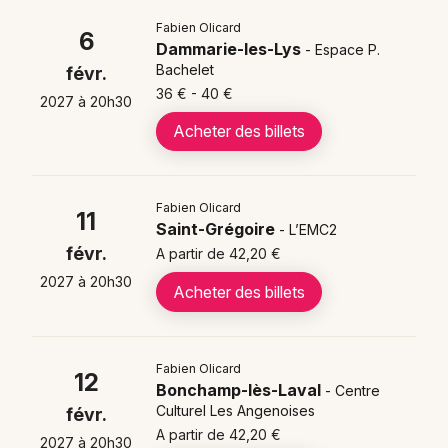
Fabien Olicard le 04/03/2027 - Théâtre du
Fabien Olicard
Casino Grand Cercle - Aix-les-Bains (73)
6
Dammarie-les-Lys
- Espace P.
Bachelet
La tournée
de Fabien Olicard passera également
févr.
36 € - 40 €
dans d'autres villes
en France : Paris, Rouen,
2027 à 20h30
Reims, Rennes, Laval, Chambéry, Lorient, Brest, Saint-
Acheter des billets
Brieuc, Metz, Lyon, Dijon, Perpignan, Saint-Étienne,
Lille, Bayonne, Toulouse, Bordeaux et Marseille. On
espère que vous trouverez une date près de chez-
Fabien Olicard
vous 😉
11
Saint-Grégoire
- L’EMC2
févr.
Retrouvez l'intégralité des dates
plus bas dans cette
A partir de 42,20 €
page
.
2027 à 20h30
Acheter des billets
Billetterie : réservez vos
Fabien Olicard
places pour le spectacle
12
Bonchamp-lès-Laval
- Centre
Archétypes de Fabien
Culturel Les Angenoises
févr.
A partir de 42,20 €
Olicard
2027 à 20h30