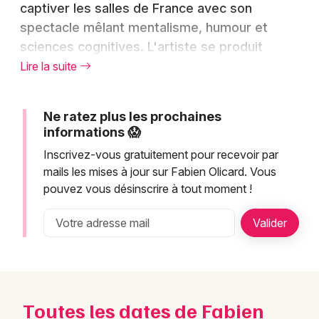
Montpellier
captiver les salles de France avec son
spectacle mêlant mentalisme, humour et
Spectacles
Nantes
sciences cognitives. L'artiste se produit
Concerts
Nice
notamment à Aix-en-Provence pour le plus
Lire la suite
grand plaisir du public. Que vous soyez
Paris
Sports
curieux ou déjà conquis par son univers, c'est
Ne ratez plus les prochaines
Strasbourg
l'occasion idéale de réserver vos billets et de
Soirées
informations 😱
vivre une expérience scénique hors du
Toulouse
Inscrivez-vous gratuitement pour recevoir par
commun. Le spectacle de Fabien Olicard
Sorties famille
mails les mises à jour sur Fabien Olicard. Vous
s'impose comme un rendez-vous à ne pas
Toutes les villes
pouvez vous désinscrire à tout moment !
Expos
laisser passer.
Sorties & loisirs
Archétypes, le spectacle qui
marque la fin d'une époque
Toutes les dates de Fabien
Archétypes
, le 4ᵉ spectacle de Fabien Olicard,