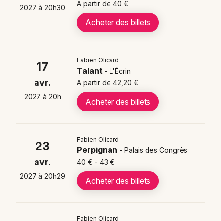
A partir de 40 €
2027 à 20h30
validez la commande et recevez vos e-billets
immédiatement ; les places partent vite sur cette fin de
Acheter des billets
tournée.
📍 Où voir Fabien Olicard sur scène ?
Fabien Olicard
17
Talant
- L'Écrin
Fabien Olicard sera prochainement dans les villes
avr.
A partir de 42,20 €
suivantes : Paris, Rouen, Tours, Freyming-Merlebach,
Reims, Rennes, Laval et dans plusieurs autres villes de
2027 à 20h
Acheter des billets
France.
✨ Quoi propose le spectacle Archétypes de
Fabien Olicard
Fabien Olicard ?
23
Perpignan
- Palais des Congrès
Archétypes mêle mentalisme, psychologie cognitive et
avr.
40 € - 43 €
humour, offre des interactions avec le public et
2027 à 20h29
Acheter des billets
marque l’ultime version de son 4ᵉ spectacle, une
expérience scénique à la fois ludique et percutante
déjà plébiscitée par plus de 110 000 spectateurs.
Fabien Olicard