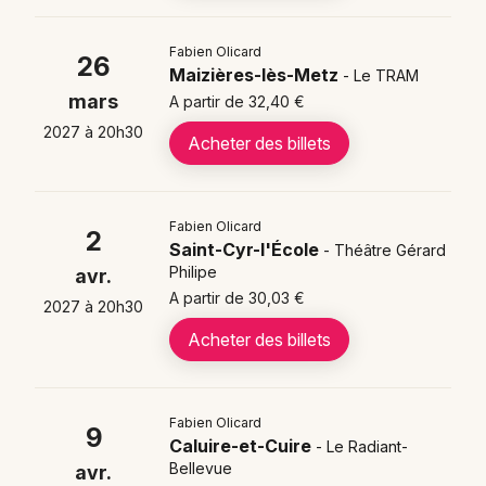
L'univers du mentalisme et de la psychologie sur
scène vous attire ? Découvrez également d'autres
Fabien Olicard
26
artistes qui explorent des territoires proches :
David
Maizières-lès-Metz
- Le TRAM
Castello-Lopes
,
Emmanuel Chaunu
et
Mathieu
mars
A partir de 32,40 €
Stepson
proposent chacun un regard singulier et
2027 à 20h30
captivant à découvrir en salle.
Acheter des billets
FAQ - Fabien Olicard
Fabien Olicard
2
Saint-Cyr-l'École
- Théâtre Gérard
Philipe
avr.
🗓️ Quand voir Fabien Olicard en spectacle ?
A partir de 30,03 €
2027 à 20h30
Vous pourrez voir Fabien Olicard jusqu'au dimanche
Acheter des billets
24/10/2027.
🎟️ Comment acheter des billets pour Fabien
Olicard en tournée ?
Fabien Olicard
9
Caluire-et-Cuire
- Le Radiant-
La billetterie en ligne propose des places entre 34 € et
Bellevue
avr.
40 € ; vous choisissez votre ville et votre catégorie,