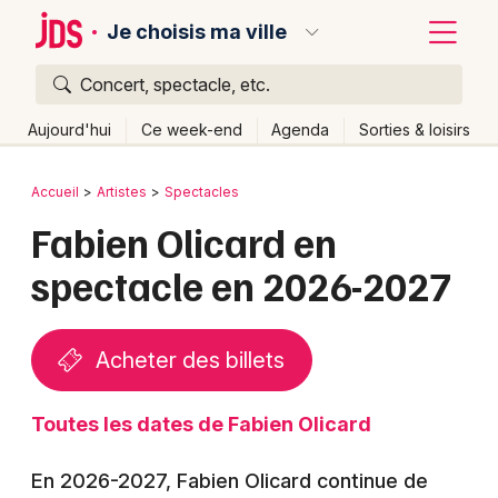
Je choisis ma ville
Concert, spectacle, etc.
Quoi ?
Fermer
Aujourd'hui
Ce week-end
Agenda
Sorties & loisirs
Où ?
Retour
Publier un événement
Accueil
Artistes
Spectacles
Partout
Près de moi
Changer de lieu
Fabien Olicard en
Bordeaux
Quand ?
Effacer les dates
spectacle en 2026-2027
Colmar
Aujourd'hui
Demain
Ce week-end
Autre
Lille
Grands événements
Acheter des billets
Lyon
Activité & Expérience
Marseille
Toutes les dates de Fabien Olicard
Manifestations
Mulhouse
En 2026-2027, Fabien Olicard continue de
Foires & salons