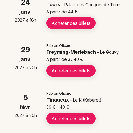
24
Mon email
Aulnay-sous-Bois (93)
Tours
- Palais des Congrès de Tours
janv.
Fabien Olicard le 21/01/2027 - Esp.culturel
A partir de 44 €
Francois Mitterrand - Canteleu (76)
Je m'abonne
2027 à 18h
Acheter des billets
Fabien Olicard le 24/01/2027 - Palais des
Congrès de Tours (37)
Fabien Olicard le 29/01/2027 - Le Gouvy -
Fabien Olicard
29
Freyming-Merlebach (57)
Freyming-Merlebach
- Le Gouvy
Fabien Olicard le 05/02/2027 - Le K (Kabaret) -
janv.
A partir de 37,40 €
Tinqueux (51)
2027 à 20h
Acheter des billets
Fabien Olicard le 06/02/2027 - Espace P.
Bachelet - Dammarie-les-Lys (77)
Fabien Olicard le 11/02/2027 - L’EMC2 - Saint-
Fabien Olicard
Grégoire (35)
5
Tinqueux
- Le K (Kabaret)
Fabien Olicard le 12/02/2027 - Centre Culturel Les
févr.
36 € - 40 €
Angenoises - Bonchamp-lès-Laval (53)
2027 à 20h
Acheter des billets
Fabien Olicard le 17/02/2027 - Théâtre Chanzy -
Angers (49)