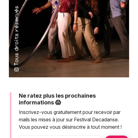
Montpellier
Spectacles
Nantes
Concerts
Nice
Paris
Sports
Strasbourg
Soirées
Toulouse
Sorties famille
Toutes les villes
Expos
Ne ratez plus les prochaines
Sorties & loisirs
informations 😱
Inscrivez-vous gratuitement pour recevoir par
mails les mises à jour sur Festival Decadanse.
Vous pouvez vous désinscrire à tout moment !