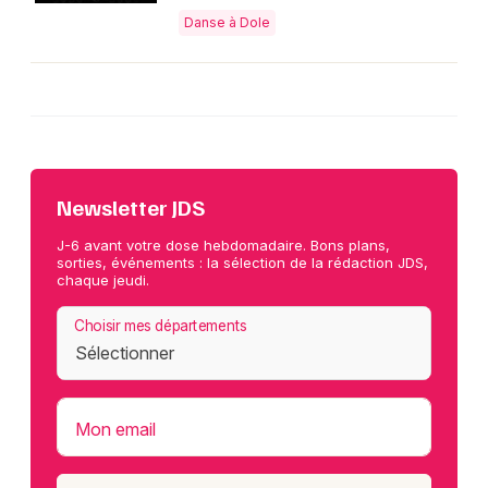
Danse à Dole
Newsletter JDS
J-6 avant votre dose hebdomadaire. Bons plans,
sorties, événements : la sélection de la rédaction JDS,
chaque jeudi.
Choisir mes départements
Mon email