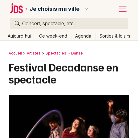
Je choisis ma ville
Concert, spectacle, etc.
Quoi ?
Fermer
Aujourd'hui
Ce week-end
Agenda
Sorties & loisirs
Où ?
Retour
Publier un événement
Accueil
Artistes
Spectacles
Danse
Partout
Près de moi
Changer de lieu
Festival Decadanse en
Bordeaux
Quand ?
Effacer les dates
spectacle
Colmar
Aujourd'hui
Demain
Ce week-end
Autre
Lille
Grands événements
Lyon
Activité & Expérience
Marseille
Manifestations
Mulhouse
Foires & salons