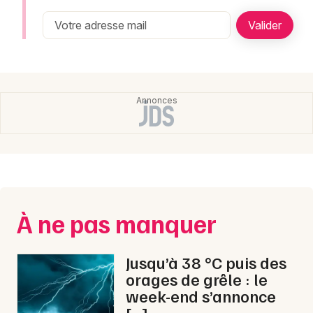
Montpellier
Spectacles
Nantes
Concerts
Nice
Paris
Sports
Strasbourg
Soirées
Toulouse
Sorties famille
Toutes les villes
Expos
À ne pas manquer
Sorties & loisirs
Jusqu’à 38 °C puis des
orages de grêle : le
week-end s’annonce
[…]