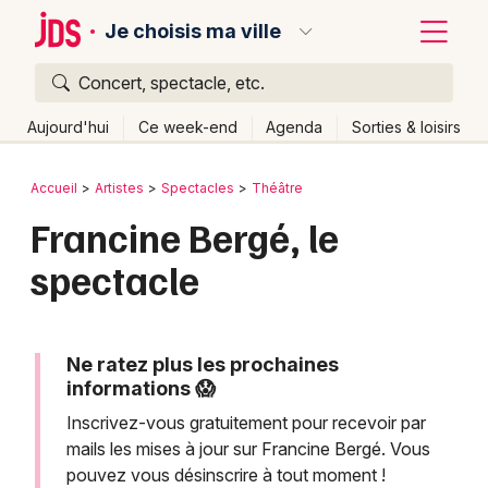
Je choisis ma ville
Concert, spectacle, etc.
Quoi ?
Fermer
Aujourd'hui
Ce week-end
Agenda
Sorties & loisirs
Où ?
Retour
Publier un événement
Accueil
Artistes
Spectacles
Théâtre
Partout
Près de moi
Changer de lieu
Francine Bergé, le
Bordeaux
Quand ?
Effacer les dates
spectacle
Colmar
Aujourd'hui
Demain
Ce week-end
Autre
Lille
Grands événements
Lyon
Ne ratez plus les prochaines
Activité & Expérience
informations 😱
Marseille
Inscrivez-vous gratuitement pour recevoir par
Manifestations
mails les mises à jour sur Francine Bergé. Vous
Mulhouse
pouvez vous désinscrire à tout moment !
Foires & salons