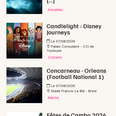
Newsletter des sorties
Actualités
Artistes en tournée
Candlelight : Disney
Actualités
Journeys
Magazine
Le 07/08/2026
Palais Consulaire - CCI de
Toulouse
Concerts
Concarneau - Orleans
(Football National 1)
Le 07/08/2026
Stade Francis-Le Blé - Brest
Choisir mes départements
Matchs
Fêtes de Cambo 2026