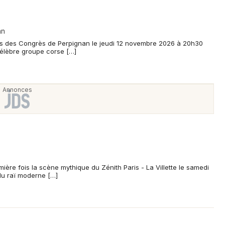
an
lais des Congrès de Perpignan le jeudi 12 novembre 2026 à 20h30
célèbre groupe corse […]
mière fois la scène mythique du Zénith Paris - La Villette le samedi
du raï moderne […]