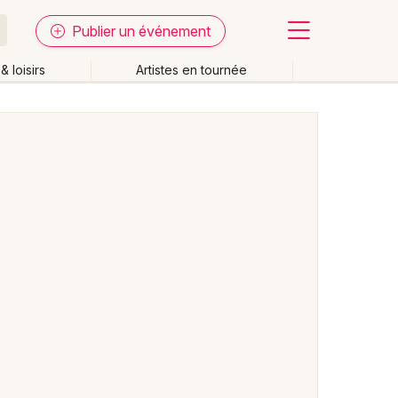
Publier un événement
& loisirs
Artistes en tournée
Fermer
Effacer les dates
week-end
Autre