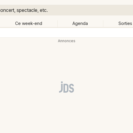
oncert, spectacle, etc.
Ce week-end
Agenda
Sorties 
Retour
Publier un événement
Quand ?
Aujourd'hui
Demain
Ce 
Bordeaux
Grands événements
Colmar
Activité & Expérience
Lille
Manifestations
Lyon
Foires & salons
Marseille