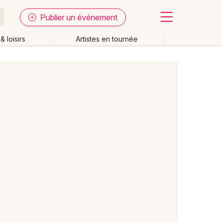
Publier un événement
& loisirs
Artistes en tournée
Fermer
Effacer les dates
week-end
Autre