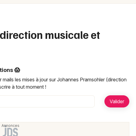
Spectacles
Mulhouse
Concerts
Montpellier
Nantes
Sports
direction musicale et
Nice
Soirées
Paris
Sorties famille
Strasbourg
tions 😱
Expos
Toulouse
 mails les mises à jour sur Johannes Pramsohler (direction
crire à tout moment !
Sorties & loisirs
Toutes les villes
Newsletter des sorties