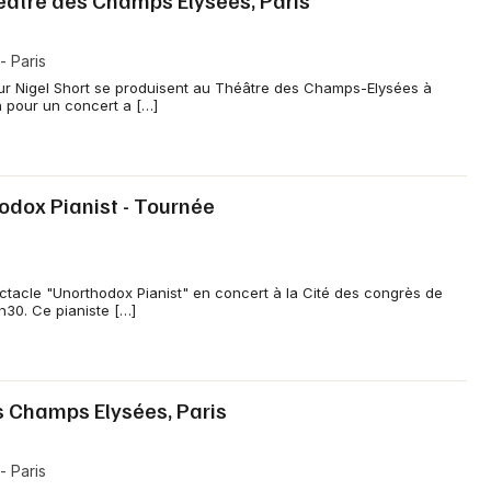
héâtre des Champs Elysées, Paris
 Paris
r Nigel Short se produisent au Théâtre des Champs-Elysées à
h pour un concert a […]
odox Pianist - Tournée
acle "Unorthodox Pianist" en concert à la Cité des congrès de
h30. Ce pianiste […]
es Champs Elysées, Paris
 Paris