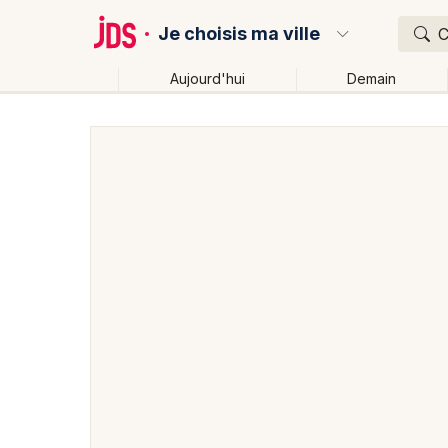
Je choisis ma ville
C
Aujourd'hui
Demain
Quoi ?
Où ?
Partout
Près de moi
Changer de lieu