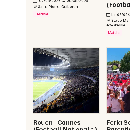
07/08/2026 → 09/08/2026
(Footba
Saint-Pierre-Quiberon
Festival
Le 07/08
Stade Mar
en-Bresse
Matchs
Rouen - Cannes
Feria S
(Football National 1)
Parenti