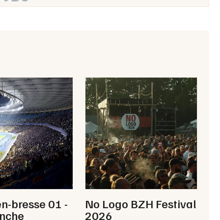
Artistes en tournée
Actualités
Magazine
Choisir mes départements
n-bresse 01 -
No Logo BZH Festival
Mon email
anche
2026