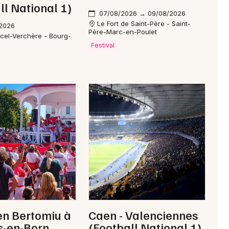
ll National 1)
07/08/2026 → 09/08/2026
Je m'abonne
Le Fort de Saint-Père - Saint-
/2026
Père-Marc-en-Poulet
cel-Verchère - Bourg-
Festival
en Bertomiu à
Caen - Valenciennes
s-en-Born
(Football National 1)