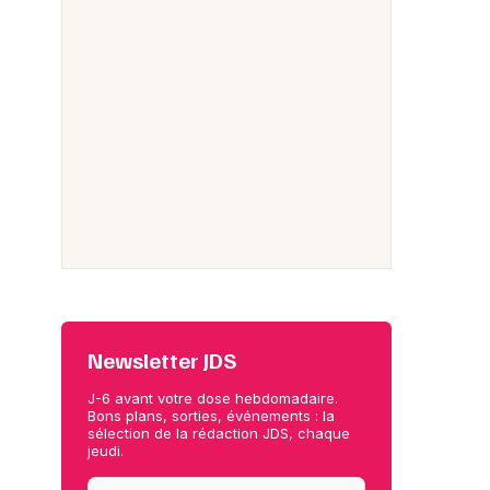
Newsletter JDS
J-6 avant votre dose hebdomadaire.
Bons plans, sorties, événements : la
sélection de la rédaction JDS, chaque
jeudi.