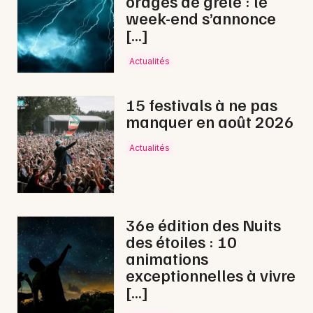
orages de grêle : le
Newsletter des sorties
week-end s’annonce
[…]
Artistes en tournée
Actualités
Actualités
15 festivals à ne pas
Magazine
manquer en août 2026
Actualités
36e édition des Nuits
des étoiles : 10
Choisir mes départements
animations
exceptionnelles à vivre
[…]