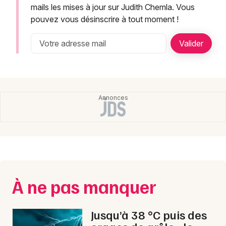
Montpellier
mails les mises à jour sur Judith Chemla. Vous
pouvez vous désinscrire à tout moment !
Spectacles
Nantes
Concerts
Nice
Paris
Sports
Strasbourg
Soirées
Toulouse
Sorties famille
Toutes les villes
Expos
Sorties & loisirs
À ne pas manquer
Jusqu’à 38 °C puis des