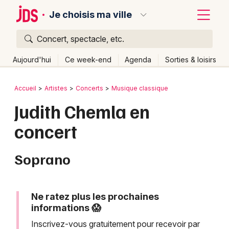
Je choisis ma ville
Concert, spectacle, etc.
Quoi ?
Fermer
Aujourd'hui
Ce week-end
Agenda
Sorties & loisirs
Où ?
Retour
Publier un événement
Accueil
Artistes
Concerts
Musique classique
Partout
Près de moi
Changer de lieu
Judith Chemla en
Bordeaux
Quand ?
Effacer les dates
concert
Colmar
Aujourd'hui
Demain
Ce week-end
Autre
Lille
Grands événements
Soprano
Lyon
Activité & Expérience
Marseille
Ne ratez plus les prochaines
Manifestations
informations 😱
Mulhouse
Inscrivez-vous gratuitement pour recevoir par
Foires & salons