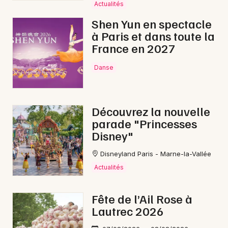
Mon email
Actualités
Shen Yun en spectacle
à Paris et dans toute la
Je m'abonne
France en 2027
Danse
Découvrez la nouvelle
parade "Princesses
Disney"
Disneyland Paris - Marne-la-Vallée
Actualités
Fête de l’Ail Rose à
Lautrec 2026