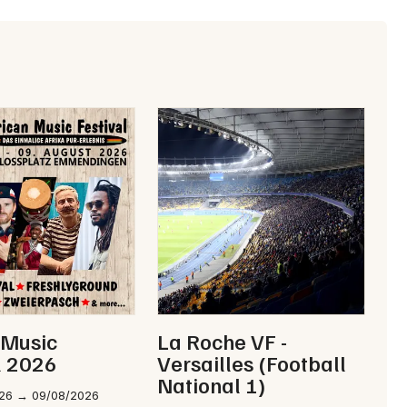
Artistes en tournée
Actualités
Magazine
Choisir mes départements
 Music
La Roche VF -
l 2026
Versailles (Football
Mon email
National 1)
26 → 09/08/2026