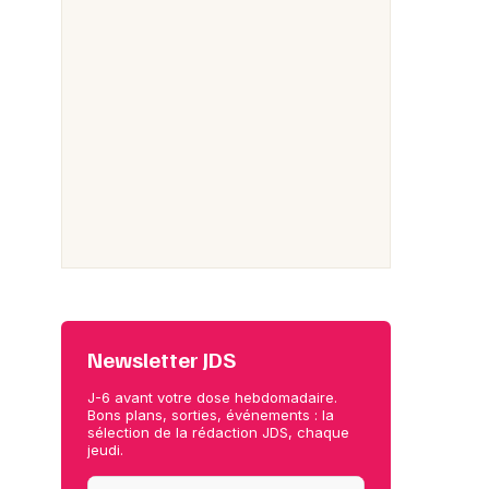
Newsletter JDS
J-6 avant votre dose hebdomadaire.
Bons plans, sorties, événements : la
sélection de la rédaction JDS, chaque
jeudi.