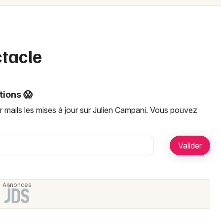
Spectacles
Mulhouse
Concerts
Montpellier
Nantes
Sports
ctacle
Nice
Soirées
Paris
tions 😱
Sorties famille
Strasbourg
r mails les mises à jour sur Julien Campani. Vous pouvez
Expos
Toulouse
Sorties & loisirs
Toutes les villes
Newsletter des sorties