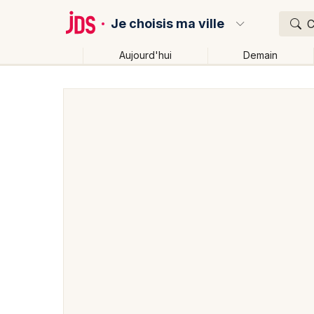
Je choisis ma ville
C
Aujourd'hui
Demain
Quoi ?
Où ?
Partout
Près de moi
Changer de lieu