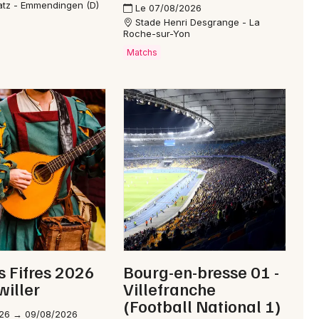
atz - Emmendingen (D)
Le 07/08/2026
Je m'abonne
Stade Henri Desgrange - La
Roche-sur-Yon
Matchs
s Fifres 2026
Bourg-en-bresse 01 -
willer
Villefranche
(Football National 1)
26 → 09/08/2026