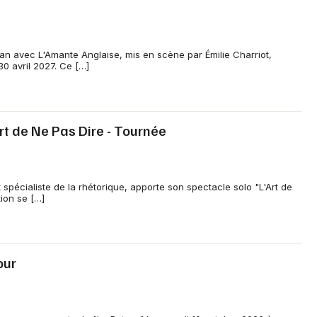
nan avec L'Amante Anglaise, mis en scène par Émilie Charriot,
30 avril 2027. Ce […]
Art de Ne Pas Dire - Tournée
 spécialiste de la rhétorique, apporte son spectacle solo "L'Art de
ion se […]
our