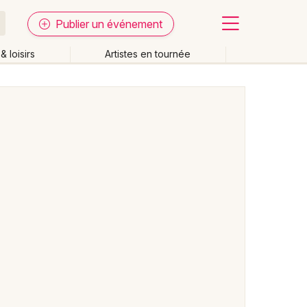
Publier un événement
& loisirs
Artistes en tournée
Fermer
Effacer les dates
week-end
Autre