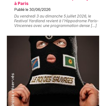
Montpellier
à Paris
Spectacles
Publié le 30/06/2026
Nantes
Du vendredi 3 au dimanche 5 juillet 2026, le
Concerts
Festival Yardland revient à l'Hippodrome Paris-
Nice
Vincennes avec une programmation dense […]
Paris
Sports
Strasbourg
Soirées
Toulouse
Sorties famille
Toutes les villes
Expos
Sorties & loisirs