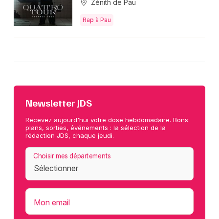
Zénith de Pau
Rap à Pau
Newsletter JDS
Recevez aujourd'hui votre dose hebdomadaire. Bons
plans, sorties, événements : la sélection de la
rédaction JDS, chaque jeudi.
Choisir mes départements
Mon email