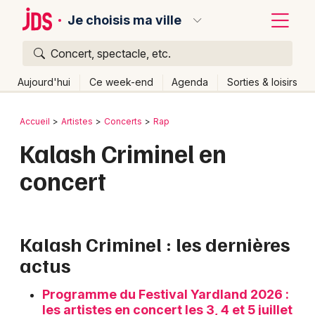
Je choisis ma ville
Concert, spectacle, etc.
Quoi ?
Fermer
Aujourd'hui
Ce week-end
Agenda
Sorties & loisirs
Où ?
Retour
Publier un événement
Accueil
Artistes
Concerts
Rap
Partout
Près de moi
Changer de lieu
Kalash Criminel en
Bordeaux
Quand ?
Effacer les dates
concert
Colmar
Aujourd'hui
Demain
Ce week-end
Autre
Lille
Grands événements
Lyon
Kalash Criminel : les dernières
Activité & Expérience
actus
Marseille
Manifestations
Mulhouse
Programme du Festival Yardland 2026 :
Foires & salons
les artistes en concert les 3, 4 et 5 juillet