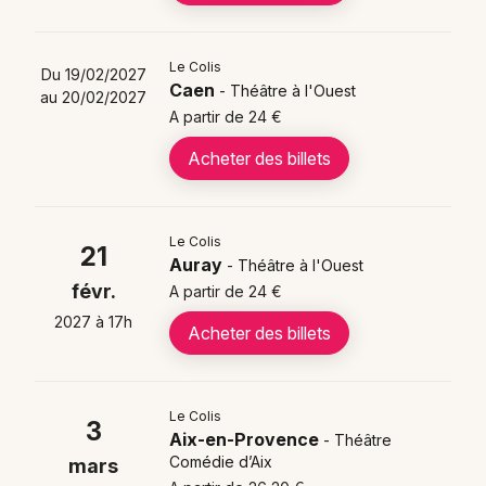
Mon email
Où voir Le Colis spectacle en
Le Colis
Je m'abonne
Du 19/02/2027
tournée en 2025-2026 ?
Caen
- Théâtre à l'Ouest
au 20/02/2027
A partir de 24 €
Le Colis présente ses
représentations dans
Acheter des billets
plusieurs villes françaises
avec des dates réparties
entre fin 2025 et courant 2026 :
Le Colis le 21/02/2027 - Théâtre à l'Ouest -
Le Colis
21
Auray (56)
Auray
- Théâtre à l'Ouest
Le Colis du 03/10/2026 au 20/02/2027 - Théâtre
févr.
A partir de 24 €
à l'Ouest - Caen (14)
2027 à 17h
Acheter des billets
Le Colis du 14/11/2026 au 15/11/2026 - Théâtre à
l'Ouest - Lyon - Décines-Charpieu (69)
Le Colis du 05/12/2026 au 06/12/2026 - Théâtre
Le Colis
à l'Ouest - Rouen (76)
3
Aix-en-Provence
- Théâtre
Le Colis du 03/03/2027 au 24/03/2027 -
Comédie d’Aix
mars
Théâtre Comédie d’Aix - Aix-en-Provence (13)