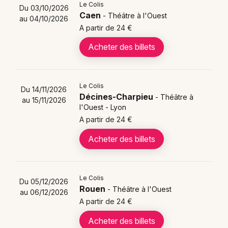
Le spectacle Le Colis poursuit sa tournée avec des
Newsletter des sorties
Le Colis
Du 03/10/2026
représentations programmées dans plusieurs
Caen
- Théâtre à l'Ouest
au 04/10/2026
villes françaises
tout au long de 2025 et 2026. Cette
Artistes en tournée
A partir de 24 €
comédie théâtrale du Théâtre à l'Ouest d'Auray
Acheter des billets
continue de séduire les publics avec l'histoire de
Actualités
Julien et Sophie
, deux colocataires dont l'existence
paisible bascule après l'ouverture d'un mystérieux
Magazine
paquet.
Le Colis
Du 14/11/2026
Décines-Charpieu
- Théâtre à
au 15/11/2026
l'Ouest - Lyon
A partir de 24 €
La production maintient un
rythme soutenu de
Acheter des billets
représentations
qui permettent aux spectateurs de
différentes régions de découvrir cette comédie
déjantée. Le format itinérant du spectacle assure une
Le Colis
Du 05/12/2026
Choisir mes départements
diffusion large de cette création humoristique qui
Rouen
- Théâtre à l'Ouest
au 06/12/2026
transforme une situation du quotidien en
série de
A partir de 24 €
défis insolites et hilarants
.
Acheter des billets