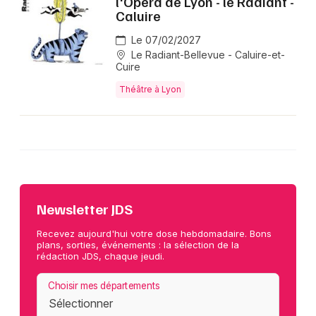
l'Opéra de Lyon - le Radiant -
Caluire
Le 07/02/2027
Le Radiant-Bellevue - Caluire-et-
Cuire
Théâtre à Lyon
Newsletter JDS
Recevez aujourd'hui votre dose hebdomadaire. Bons
plans, sorties, événements : la sélection de la
rédaction JDS, chaque jeudi.
Choisir mes départements