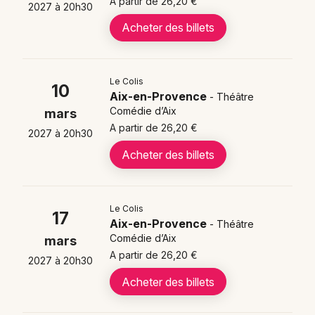
A partir de 26,20 €
2027 à 20h30
Acheter des billets
Billetterie pour Le Colis
en tournée
Le Colis
10
Aix-en-Provence
- Théâtre
Cette production théâtrale qui rencontre un
Comédie d’Aix
mars
vif succès propose des
prix accessibles à
A partir de 26,20 €
2027 à 20h30
partir de 20 €
. Les spectateurs peuvent
acheter leurs
billets
pour découvrir cette
Acheter des billets
comédie moderne qui garantit des moments
de rire aux éclats. Il est recommandé de
réserver rapidement car ce type de spectacle
Le Colis
17
comique attire généralement un large public
Aix-en-Provence
- Théâtre
amateur de divertissement théâtral.
Comédie d’Aix
mars
A partir de 26,20 €
2027 à 20h30
Acheter des billets