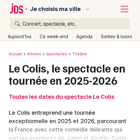
Je choisis ma ville
Concert, spectacle, etc.
Quoi ?
Fermer
Aujourd'hui
Ce week-end
Agenda
Sorties & loisirs
Où ?
Retour
Publier un événement
Accueil
Artistes
Spectacles
Théâtre
Partout
Près de moi
Changer de lieu
Le Colis, le spectacle en
Bordeaux
Quand ?
Effacer les dates
tournée en 2025-2026
Colmar
Aujourd'hui
Demain
Ce week-end
Autre
Lille
Grands événements
Toutes les dates du spectacle Le Colis
Lyon
Activité & Expérience
Le Colis entreprend une tournée
Marseille
exceptionnelle en 2025 et 2026, parcourant
Manifestations
la France avec cette comédie délirante qui
Mulhouse
Foires & salons
suit les aventures de Julien et Sophie. Cette