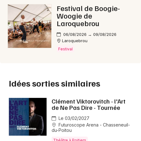
dont la vie bascule après l’ouverture d’un mystérieux
Festival de Boogie-
paquet; l’intrigue enchaîne des situations burlesques,
Woogie de
l’humour reste accessible à tous et le spectacle
Laroquebrou
garantit un vrai moment de détente.
06/08/2026 → 09/08/2026
Laroquebrou
Festival
Idées sorties similaires
Clément Viktorovitch - l'Art
de Ne Pas Dire - Tournée
Le 03/02/2027
Futuroscope Arena - Chasseneuil-
du-Poitou
Théâtre à Poitiers