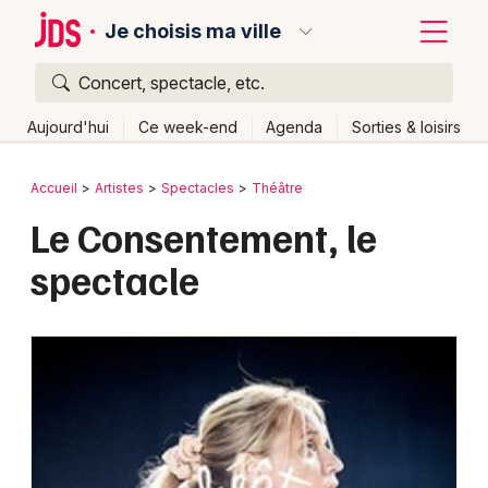
Je choisis ma ville
Concert, spectacle, etc.
Quoi ?
Fermer
Aujourd'hui
Ce week-end
Agenda
Sorties & loisirs
Où ?
Retour
Publier un événement
Accueil
Artistes
Spectacles
Théâtre
Partout
Près de moi
Changer de lieu
Le Consentement, le
Bordeaux
Quand ?
Effacer les dates
spectacle
Colmar
Aujourd'hui
Demain
Ce week-end
Autre
Lille
Grands événements
Lyon
Activité & Expérience
Marseille
Manifestations
Mulhouse
Foires & salons