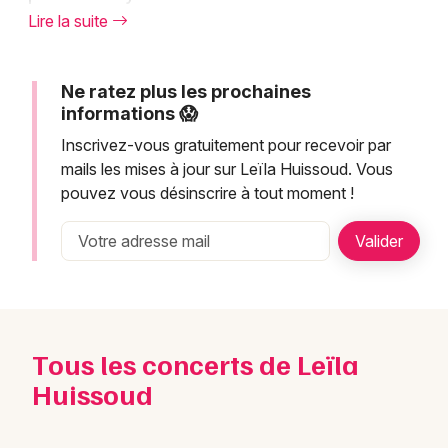
Montpellier
brassenssiennes, propose des spectacles
Lire la suite
Spectacles
empreints de mélancolie et d'humour. Ses
Nantes
concerts offrent une expérience authentique
Concerts
Nice
Ne ratez plus les prochaines
où se mêlent émotion et engagement
informations 😱
artistique. La chanteuse sera notamment
Paris
Sports
Inscrivez-vous gratuitement pour recevoir par
présente à Fontaine au cours de cette
mails les mises à jour sur Leïla Huissoud. Vous
Strasbourg
tournée 2026. Réservez dès maintenant vos
Soirées
pouvez vous désinscrire à tout moment !
places pour découvrir l'univers musical
Toulouse
Sorties famille
singulier de Leïla Huissoud et vivez un
Toutes les villes
concert inoubliable de chanson française
Expos
contemporaine.
Sorties & loisirs
Tous les concerts de Leïla
Actualité et projets de Leïla
Huissoud
Huissoud