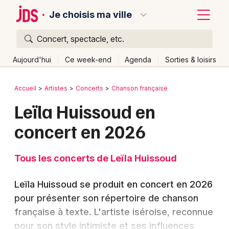
Je choisis ma ville
Concert, spectacle, etc.
Quoi ?
Fermer
Aujourd'hui
Ce week-end
Agenda
Sorties & loisirs
Où ?
Retour
Publier un événement
Accueil
Artistes
Concerts
Chanson française
Partout
Près de moi
Changer de lieu
Leïla Huissoud en
Bordeaux
Quand ?
Effacer les dates
concert en 2026
Colmar
Aujourd'hui
Demain
Ce week-end
Autre
Lille
Grands événements
Tous les concerts de Leïla Huissoud
Lyon
Activité & Expérience
Leïla Huissoud se produit en concert en 2026
Marseille
pour présenter son répertoire de chanson
Manifestations
française à texte. L'artiste iséroise, reconnue
Mulhouse
Foires & salons
pour son style intimiste et ses influences