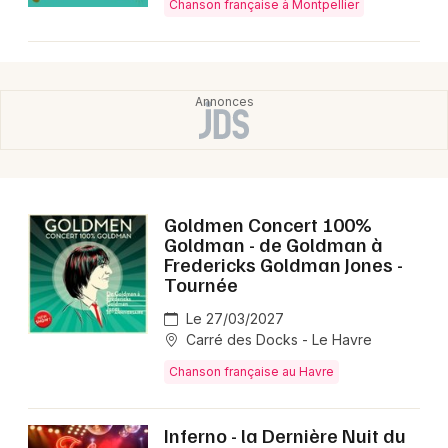
Chanson française à Montpellier
🎶 Quoi attendre du concert de Leïla Huissoud en
2026 ?
Le spectacle propose une chanson française à texte
au ton intimiste et engagé, mêlant mélancolie et
humour, avec des influences brassenssiennes et des
morceaux de l’album La Maladresse.
Goldmen Concert 100%
Goldman - de Goldman à
Fredericks Goldman Jones -
Tournée
Le 27/03/2027
Carré des Docks - Le Havre
Chanson française au Havre
Inferno - la Dernière Nuit du