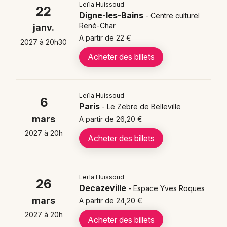
Leïla Huissoud poursuit sa tournée intensive pour
Newsletter des sorties
Leïla Huissoud
22
promouvoir son album
*La Maladresse*
, sorti en
Digne-les-Bains
- Centre culturel
2024. Ce projet artistique, né de brouillons partagés
Artistes en tournée
René-Char
janv.
avec le public après les confinements, révèle une
A partir de 22 €
2027 à 20h30
approche encore plus intimiste de la chanteuse
Actualités
Acheter des billets
française.
Magazine
L'artiste développe actuellement de nouveaux projets
scéniques qui consolident sa place parmi
les grands
Leïla Huissoud
6
noms de la chanson française contemporaine
.
Paris
- Le Zebre de Belleville
Sa reconnaissance médiatique grandissante lui ouvre
mars
A partir de 26,20 €
de nouvelles perspectives artistiques pour les années
2027 à 20h
Acheter des billets
à venir.
Leïla Huissoud
Où voir Leïla Huissoud en
26
Choisir mes départements
Decazeville
- Espace Yves Roques
concert en 2026 ?
mars
A partir de 24,20 €
2027 à 20h
Acheter des billets
Leïla Huissoud présente ses
concerts de chanson