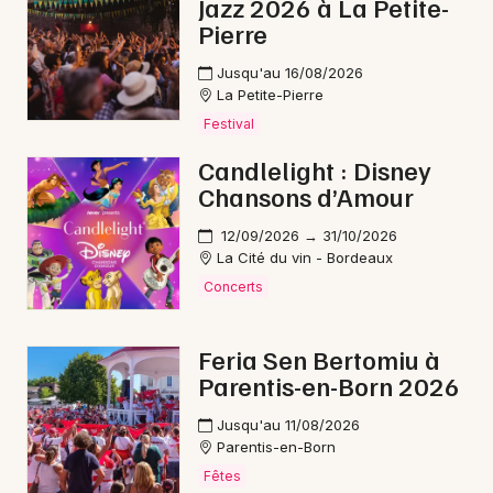
Jazz 2026 à La Petite-
Pierre
L'artiste a enrichi sa discographie avec plusieurs
albums marquants :
*L'Ombre* en 2017
, puis
Jusqu'au 16/08/2026
*Auguste* en 2018 qui lui a valu le
Prix Coup de
La Petite-Pierre
Cœur Chanson de l'Académie Charles-Cros
et le
Festival
Prix du Public au Prix Georges Moustaki en 2019. Son
style mélange mélancolie, humour et interprétation
Candlelight : Disney
engagée, s'inspirant des grands maîtres comme
Chansons d’Amour
Brassens, Barbara et Jacques Brel.
12/09/2026 → 31/10/2026
Découvrez également d'autres artistes de la scène
La Cité du vin - Bordeaux
française :
Iliona
et
Nicolas Peyrac
en tournée en
Concerts
2026, ainsi que
Loa Mercury
qui se produira en 2027.
Ces artistes proposent des univers musicaux
Feria Sen Bertomiu à
complémentaires pour enrichir vos découvertes
Parentis-en-Born 2026
artistiques.
Jusqu'au 11/08/2026
Parentis-en-Born
FAQ - Leïla Huissoud
Fêtes