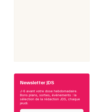
Newsletter JDS
J-6 avant votre dose hebdomadaire.
Bons plans, sorties, événements : la
sélection de la rédaction JDS, chaque
jeudi.