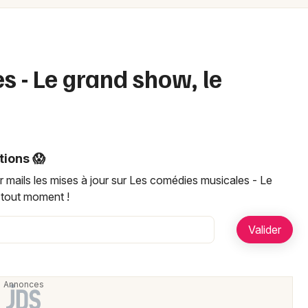
Spectacles
Mulhouse
Concerts
Montpellier
Nantes
Sports
 - Le grand show, le
Nice
Soirées
Paris
Sorties famille
Strasbourg
tions 😱
Expos
Toulouse
 mails les mises à jour sur Les comédies musicales - Le
 tout moment !
Sorties & loisirs
Toutes les villes
Newsletter des sorties