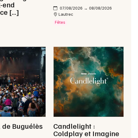
k-end
07/08/2026 → 08/08/2026
Je m'abonne
ce […]
Lautrec
Fêtes
l de Buguélès
Candlelight :
Coldplay et Imagine