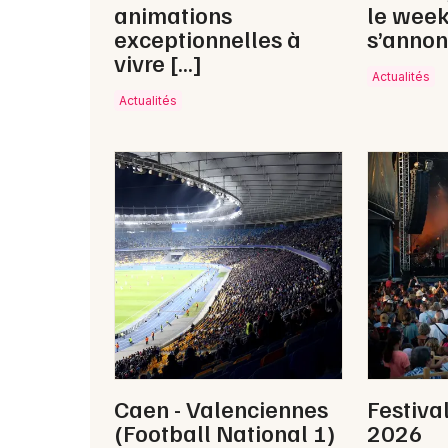
animations
le wee
exceptionnelles à
s’annon
vivre […]
Actualités
Actualités
Caen - Valenciennes
Festiva
(Football National 1)
2026