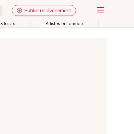
Publier un événement
& loisirs
Artistes en tournée
Fermer
Effacer les dates
week-end
Autre