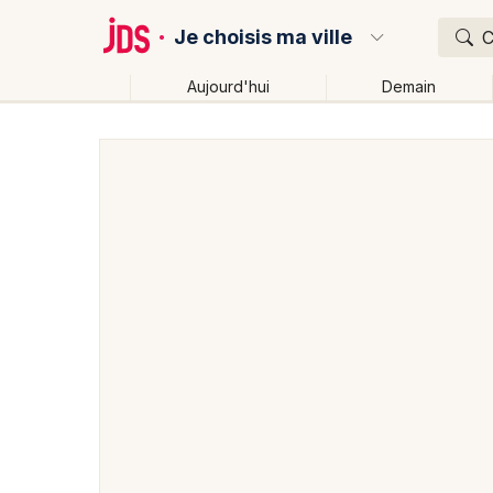
Je choisis ma ville
C
Aujourd'hui
Demain
Quoi ?
Où ?
Partout
Près de moi
Changer de lieu