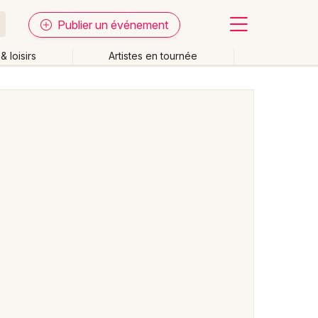
Publier un événement
& loisirs
Artistes en tournée
Fermer
Effacer les dates
week-end
Autre