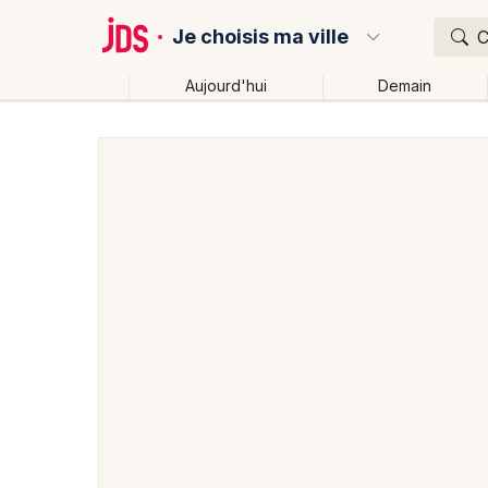
Je choisis ma ville
C
Aujourd'hui
Demain
Quoi ?
Où ?
Partout
Près de moi
Changer de lieu