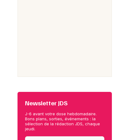
Newsletter JDS
J-6 avant votre dose hebdomadaire.
Bons plans, sorties, événements : la
sélection de la rédaction JDS, chaque
jeudi.