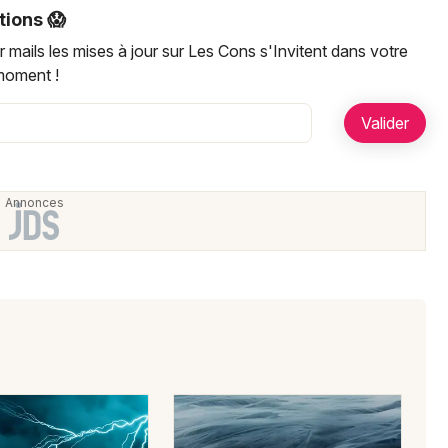
Artistes en tournée
tions 😱
 mails les mises à jour sur Les Cons s'Invitent dans votre
Actualités
moment !
Magazine
Choisir mes départements
Mon email