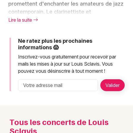
Montpellier
promettent d'enchanter les amateurs de jazz
contemporain. Le clarinettiste et
Spectacles
Nantes
saxophoniste français présente ses
Lire la suite
Concerts
Nice
dernières créations musicales à travers des
représentations dans plusieurs villes de
Paris
Sports
Ne ratez plus les prochaines
France, notamment aux Lilas. Ces concerts
informations 😱
Strasbourg
offrent l'opportunité de découvrir l'univers
Soirées
Inscrivez-vous gratuitement pour recevoir par
musical singulier de Louis Sclavis, entre
Toulouse
mails les mises à jour sur Louis Sclavis. Vous
avant-garde jazz et musique contemporaine.
Sorties famille
pouvez vous désinscrire à tout moment !
Toutes les villes
Les billets sont désormais disponibles pour
Expos
assister à ces performances uniques qui
témoignent de la créativité constante de cet
Sorties & loisirs
artiste reconnu internationalement.
Tous les concerts de Louis
Les nouveaux projets
Sclavis