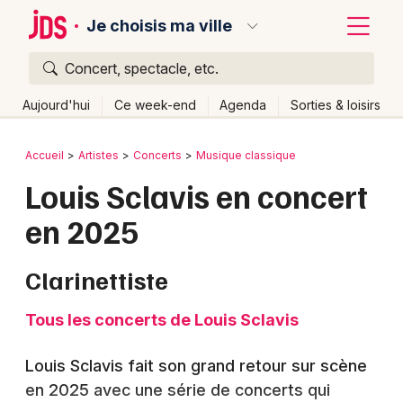
Je choisis ma ville
Concert, spectacle, etc.
Quoi ?
Fermer
Aujourd'hui
Ce week-end
Agenda
Sorties & loisirs
Où ?
Retour
Publier un événement
Accueil
Artistes
Concerts
Musique classique
Partout
Près de moi
Changer de lieu
Louis Sclavis en concert
Bordeaux
Quand ?
Effacer les dates
en 2025
Colmar
Aujourd'hui
Demain
Ce week-end
Autre
Lille
Grands événements
Clarinettiste
Lyon
Activité & Expérience
Tous les concerts de Louis Sclavis
Marseille
Manifestations
Louis Sclavis fait son grand retour sur scène
Mulhouse
en 2025 avec une série de concerts qui
Foires & salons