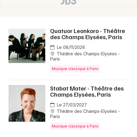
Sclavis en 2025 ?
Il présente son album India, créé avec Sarah Murcia,
Olivier Laisney et Christophe Lavergne, et se produit
Quatuor Leonkoro - Théâtre
aussi en formation Louis Sclavis Trio, mêlant jazz
des Champs Elysées, Paris
contemporain, avant-garde et influences diverses.
Le 08/11/2026
Théâtre des Champs-Elysées -
Paris
Musique classique à Paris
Stabat Mater - Théâtre des
Champs Elysées, Paris
Le 27/03/2027
Théâtre des Champs-Elysées -
Paris
Musique classique à Paris