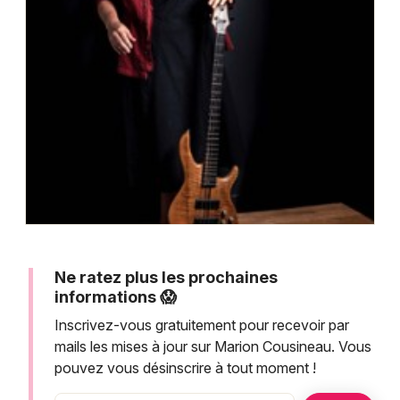
Montpellier
Spectacles
Nantes
Concerts
Nice
Paris
Sports
Strasbourg
Soirées
Toulouse
Sorties famille
Toutes les villes
Expos
Ne ratez plus les prochaines
Sorties & loisirs
informations 😱
Inscrivez-vous gratuitement pour recevoir par
mails les mises à jour sur Marion Cousineau. Vous
pouvez vous désinscrire à tout moment !