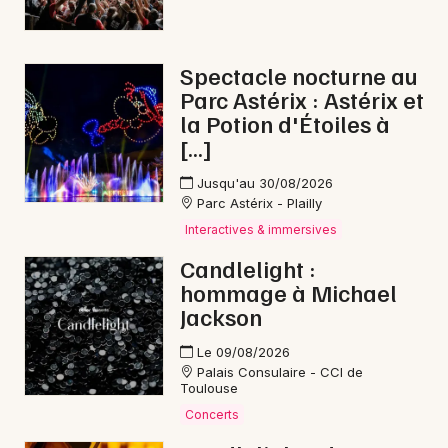
Mon email
Je m'abonne
Spectacle nocturne au
Parc Astérix : Astérix et
la Potion d'Étoiles à
[…]
Jusqu'au 30/08/2026
Parc Astérix - Plailly
Interactives & immersives
Candlelight :
hommage à Michael
Jackson
Le 09/08/2026
Palais Consulaire - CCI de
Toulouse
Concerts