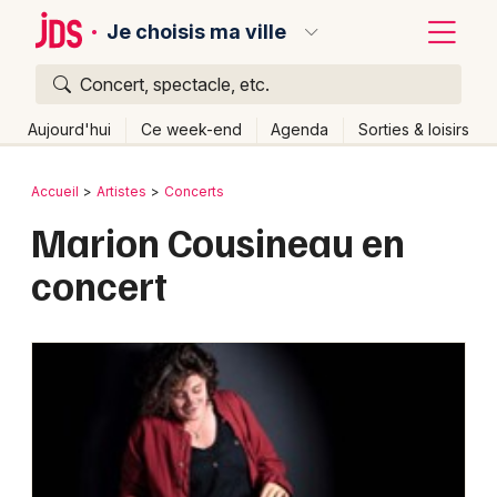
Je choisis ma ville
Concert, spectacle, etc.
Quoi ?
Fermer
Aujourd'hui
Ce week-end
Agenda
Sorties & loisirs
Où ?
Retour
Publier un événement
Accueil
Artistes
Concerts
Partout
Près de moi
Changer de lieu
Marion Cousineau en
Bordeaux
Quand ?
Effacer les dates
concert
Colmar
Aujourd'hui
Demain
Ce week-end
Autre
Lille
Grands événements
Lyon
Activité & Expérience
Marseille
Manifestations
Mulhouse
Foires & salons