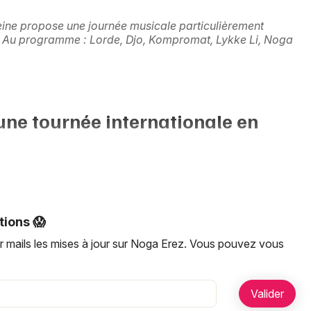
Artistes en tournée
Seine propose une journée musicale particulièrement
. Au programme : Lorde, Djo, Kompromat, Lykke Li, Noga
Actualités
Magazine
une tournée internationale en
en septembre 2024, Noga Erez affirme un univers musical
et pop expérimentale. La tournée qui l'accompagne traverse
ionale.
tions 😱
Choisir mes départements
Y LAME"
, co-écrit avec
Ori Rousso
et
Justin
r mails les mises à jour sur Noga Erez. Vous pouvez vous
ui se prolonge sur scène. Sa présence en
France en
et univers sonore en live.
Mon email