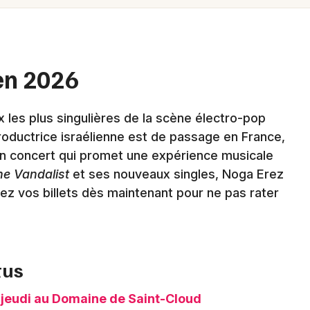
Spectacles
Mulhouse
Concerts
Montpellier
Nantes
Sports
en 2026
Nice
Soirées
les plus singulières de la scène électro-pop
Paris
Sorties famille
productrice israélienne est de passage en France,
Strasbourg
un concert qui promet une expérience musicale
Expos
he Vandalist
et ses nouveaux singles, Noga Erez
Toulouse
vez vos billets dès maintenant pour ne pas rater
Sorties & loisirs
Toutes les villes
tus
Newsletter des sorties
 jeudi au Domaine de Saint-Cloud