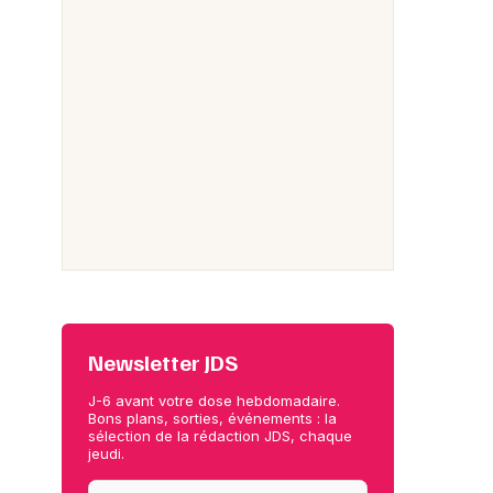
Newsletter JDS
J-6 avant votre dose hebdomadaire.
Bons plans, sorties, événements : la
sélection de la rédaction JDS, chaque
jeudi.