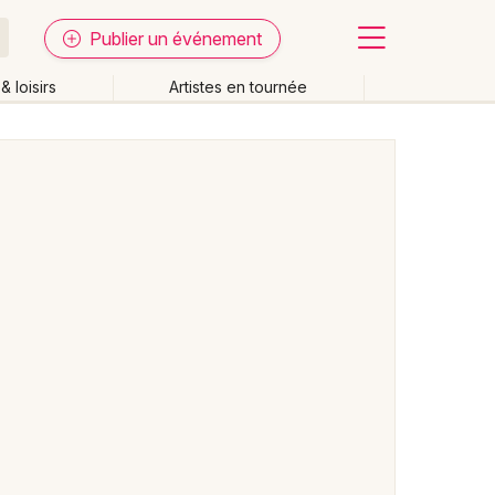
Publier un événement
& loisirs
Artistes en tournée
Fermer
Effacer les dates
week-end
Autre