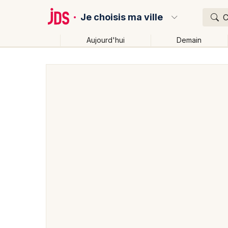
Je choisis ma ville
C
Aujourd'hui
Demain
Quoi ?
Où ?
Partout
Près de moi
Changer de lieu