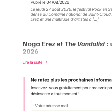
Publié le 04/08/2026
Le jeudi 27 août 2026, le festival Rock en 
dense au Domaine national de Saint-Cloud
Erez et une multitude d'artistes à […]
Noga Erez et
The Vandalist
: 
2026
Avec son troisième album
The Vandalist
, sorti 
Lire la suite
toujours plus affûté, entre hip-hop, électro-pop 
l'Europe et confirme sa place sur la scène internat
Ne ratez plus les prochaines informa
En
septembre 2025
, elle publie le single
"PENN
Inscrivez-vous gratuitement pour recevoir pa
Parker
, signe d'une activité créatrice intense q
désinscrire à tout moment !
2026
constitue une belle occasion de découvrir c