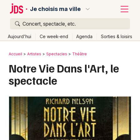
Je choisis ma ville
Concert, spectacle, etc.
Quoi ?
Fermer
Aujourd'hui
Ce week-end
Agenda
Sorties & loisirs
Où ?
Retour
Publier un événement
Accueil
Artistes
Spectacles
Théâtre
Partout
Près de moi
Changer de lieu
Notre Vie Dans l'Art, le
Bordeaux
Quand ?
Effacer les dates
spectacle
Colmar
Aujourd'hui
Demain
Ce week-end
Autre
Lille
Grands événements
Lyon
Activité & Expérience
Marseille
Manifestations
Mulhouse
Foires & salons