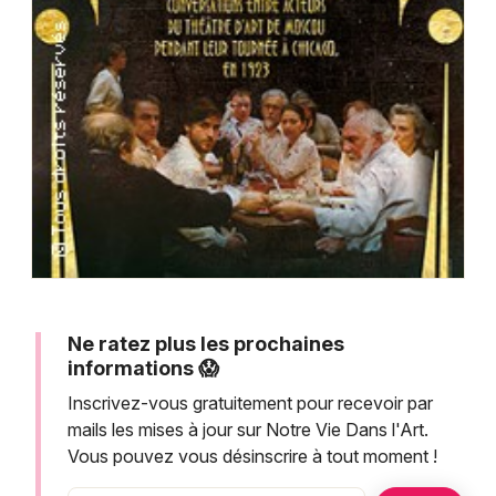
Montpellier
Spectacles
Nantes
Concerts
Nice
Paris
Sports
Strasbourg
Soirées
Toulouse
Sorties famille
Toutes les villes
Expos
Ne ratez plus les prochaines
Sorties & loisirs
informations 😱
Inscrivez-vous gratuitement pour recevoir par
mails les mises à jour sur Notre Vie Dans l'Art.
Vous pouvez vous désinscrire à tout moment !