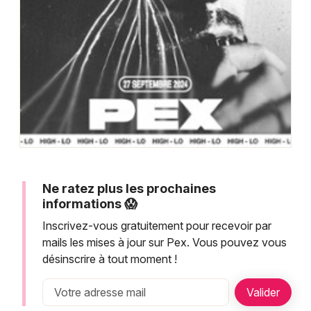
Montpellier
Spectacles
Nantes
Concerts
Nice
Paris
Sports
Strasbourg
Soirées
Toulouse
Sorties famille
Toutes les villes
Ne ratez plus les prochaines
Expos
informations 😱
Inscrivez-vous gratuitement pour recevoir par
Sorties & loisirs
mails les mises à jour sur Pex. Vous pouvez vous
désinscrire à tout moment !