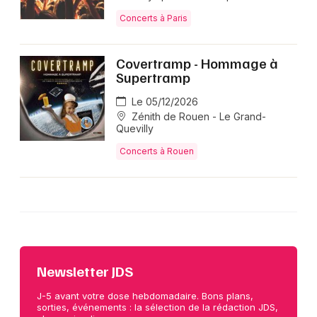
Concerts à Paris
Covertramp - Hommage à
Supertramp
Le 05/12/2026
Zénith de Rouen - Le Grand-
Quevilly
Concerts à Rouen
Newsletter JDS
J-5 avant votre dose hebdomadaire. Bons plans,
sorties, événements : la sélection de la rédaction JDS,