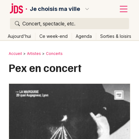
Je choisis ma ville
Concert, spectacle, etc.
Quoi ?
Fermer
Aujourd'hui
Ce week-end
Agenda
Sorties & loisirs
Où ?
Retour
Publier un événement
Accueil
Artistes
Concerts
Partout
Près de moi
Changer de lieu
Pex en concert
Bordeaux
Quand ?
Effacer les dates
Colmar
Aujourd'hui
Demain
Ce week-end
Autre
Lille
Grands événements
Lyon
Activité & Expérience
Marseille
Manifestations
Mulhouse
Foires & salons