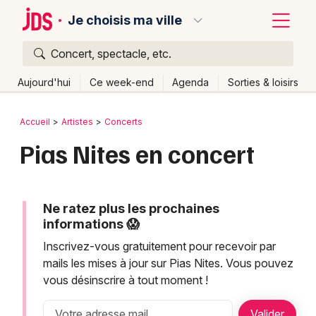
Je choisis ma ville
Concert, spectacle, etc.
Quoi ?
Fermer
Aujourd'hui
Ce week-end
Agenda
Sorties & loisirs
Où ?
Retour
Publier un événement
Accueil
Artistes
Concerts
Partout
Près de moi
Changer de lieu
Pias Nites en concert
Bordeaux
Quand ?
Effacer les dates
Colmar
Aujourd'hui
Demain
Ce week-end
Autre
Lille
Ne ratez plus les prochaines
Grands événements
informations 😱
Lyon
Activité & Expérience
Inscrivez-vous gratuitement pour recevoir par
mails les mises à jour sur Pias Nites. Vous pouvez
Marseille
Manifestations
vous désinscrire à tout moment !
Mulhouse
Foires & salons