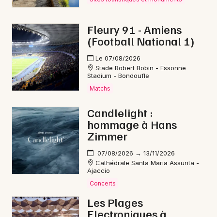
Newsletter des sorties
Artistes en tournée
Fleury 91 - Amiens
(Football National 1)
Actualités
Le 07/08/2026
Stade Robert Bobin - Essonne
Magazine
Stadium - Bondoufle
Matchs
Candlelight :
hommage à Hans
Zimmer
07/08/2026 → 13/11/2026
Cathédrale Santa Maria Assunta -
Ajaccio
Choisir mes départements
Concerts
Les Plages
Electroniques à