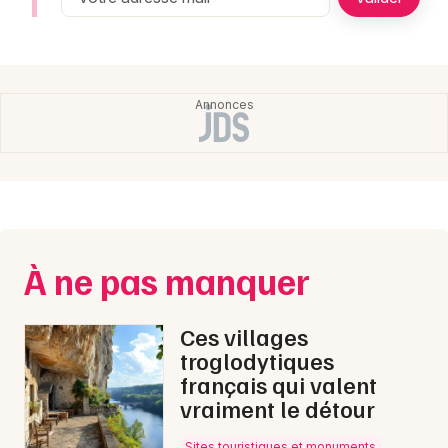
Montpellier
Spectacles
Nantes
Concerts
Nice
Paris
Sports
Strasbourg
Soirées
Toulouse
Sorties famille
Toutes les villes
À ne pas manquer
Expos
Sorties & loisirs
Ces villages
troglodytiques
français qui valent
vraiment le détour
Sites touristiques et monuments