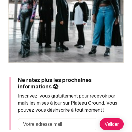
Montpellier
Spectacles
Nantes
Concerts
Nice
Paris
Sports
Strasbourg
Soirées
Toulouse
Sorties famille
Toutes les villes
Ne ratez plus les prochaines
Expos
informations 😱
Inscrivez-vous gratuitement pour recevoir par
Sorties & loisirs
mails les mises à jour sur Plateau Ground. Vous
pouvez vous désinscrire à tout moment !