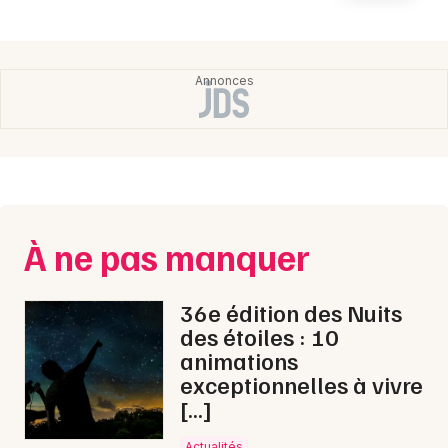
Newsletter des sorties
Artistes en tournée
Actualités
Magazine
À ne pas manquer
36e édition des Nuits
des étoiles : 10
animations
Choisir mes départements
exceptionnelles à vivre
[…]
Actualités