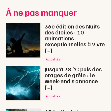
Newsletter des sorties
À ne pas manquer
Artistes en tournée
Où Real Limit s’est produit en
Actualités
36e édition des Nuits
concert en 2026
des étoiles : 10
Magazine
animations
Real Limit
s’est produit sur scène française avec
exceptionnelles à vivre
plusieurs dates exclusives :
[…]
Les dates ne sont plus disponibles.
Actualités
Jusqu’à 38 °C puis des
Billetterie à venir pour les
orages de grêle : le
futurs concerts de Real
week-end s’annonce
[…]
Limit
Choisir mes départements
Actualités
La tournée passée de Real Limit avait attiré
beaucoup par sa réputation. Les billets
avaient coûté en moyenne
entre 50 € et