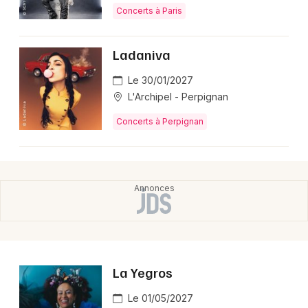
Concerts à Paris
2025 ?
Le concert de Real Limit a eu lieu le 21 décembre 2025
Ladaniva
au Zénith Paris - La Villette (75).
Le 30/01/2027
🎟️ Comment on avait acheté ses billets pour Real
L'Archipel - Perpignan
Limit en 2025 ?
Concerts à Perpignan
La billetterie avait été ouverte avec des tarifs compris
entre 50 € et 70 € ; les billets étaient en vente sur les
plateformes habituelles via .
📍 Où Real Limit s’est-il produit en 2025 ?
Real Limit s’était produit au Zénith Paris - La Villette
(75) pour une date exclusive en fin d’année.
🎵 Quoi avait été au programme du concert de
La Yegros
Real Limit en 2025 ?
Le duo avait présenté son univers de zouk
Le 01/05/2027