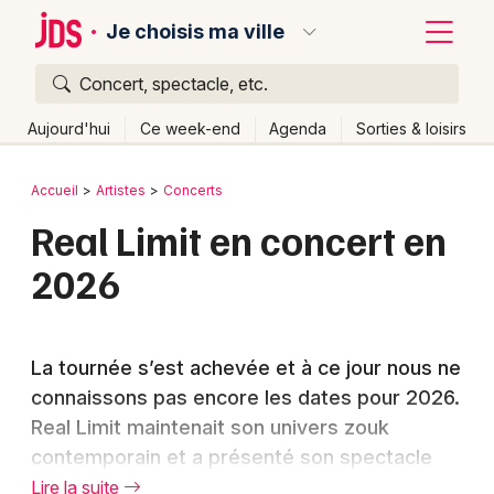
Je choisis ma ville
Concert, spectacle, etc.
Quoi ?
Fermer
Aujourd'hui
Ce week-end
Agenda
Sorties & loisirs
Où ?
Retour
Publier un événement
Accueil
Artistes
Concerts
Partout
Près de moi
Changer de lieu
Real Limit en concert en
Bordeaux
Quand ?
Effacer les dates
2026
Colmar
Aujourd'hui
Demain
Ce week-end
Autre
Lille
Grands événements
La tournée s’est achevée et à ce jour nous ne
Lyon
Activité & Expérience
connaissons pas encore les dates pour 2026.
Marseille
Real Limit maintenait son univers zouk
Manifestations
contemporain et a présenté son spectacle
Mulhouse
Foires & salons
dans plusieurs villes françaises.
Lire la suite