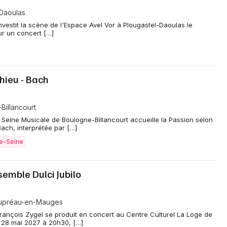
, interprétées par des pianistes contemporains avec une
-Daoulas
investit la scène de l'Espace Avel Vor à Plougastel-Daoulas le
ur un concert […]
hieu - Bach
Billancourt
Seine Musicale de Boulogne-Billancourt accueille la Passion selon
ach, interprétée par […]
de-Seine
semble Dulci Jubilo
eaupréau-en-Mauges
François Zygel se produit en concert au Centre Culturel La Loge de
28 mai 2027 à 20h30, […]