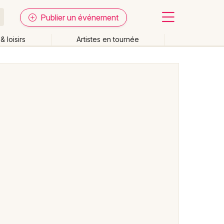
Publier un événement
& loisirs
Artistes en tournée
Fermer
Effacer les dates
week-end
Autre