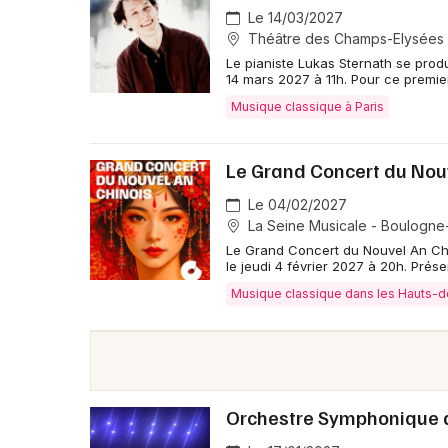
FAQ - Sergueï Rachmaninov
Le 14/03/2027
Théâtre des Champs-Elysées -
Le pianiste Lukas Sternath se prod
🗓️ Quand ont eu lieu les concerts Sergueï 
14 mars 2027 à 11h. Pour ce premi
Des hommages à Rachmaninov ont eu lieu en 2025
Musique classique à Paris
Lanterne à Lyon.
Le Grand Concert du Nou
🎟️ Comment réservait-on les billets pour l
On réservait les places via la billetterie dédiée : 
Le 04/02/2027
étaient montés jusqu’à 33€ pour les meilleures plac
La Seine Musicale - Boulogne-
réserver rapidement. Les billets avaient été en ven
Le Grand Concert du Nouvel An Chin
le jeudi 4 février 2027 à 20h. Prése
📍 Où se déroulaient les concerts Sergueï 
Musique classique dans les Hauts-
Le concert annoncé s’était déroulé au Temple Lante
travers la France selon les salles participantes.
🎼 Quoi entendait-on pendant ces concert
Orchestre Symphonique 
On entendait des œuvres romantiques pour piano