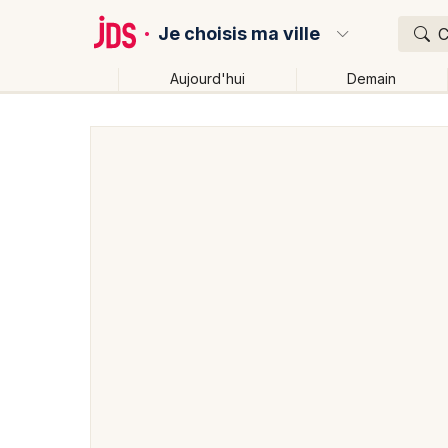
Je choisis ma ville
C
Aujourd'hui
Demain
Quoi ?
Où ?
Partout
Près de moi
Changer de lieu