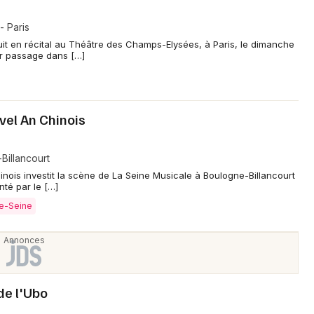
 (compositeur)
 Paris
uit en récital au Théâtre des Champs-Elysées, à Paris, le dimanche
Rachmaninov (compositeur) en 2025 ?
er passage dans […]
, avec une date confirmée le 15/11/2025 au Temple
vel An Chinois
es concerts Rachmaninov en 2025 ?
. Les tarifs avaient commencé à 7€ pour les étudiants et
es ; la demande avait été forte, il avait été conseillé de
Billancourt
te sur les plateformes habituelles.
ois investit la scène de La Seine Musicale à Boulogne-Billancourt
nté par le […]
Rachmaninov (compositeur) en 2025 ?
de-Seine
rne à Lyon (69), et d’autres récitals avaient eu lieu à
s-hommage à Rachmaninov ?
de l'Ubo
 de Rachmaninov, souvent des Préludes, Études-tableaux,