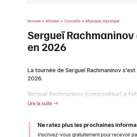
Accueil
Artistes
Concerts
Musique classique
Sergueï Rachmaninov 
en 2026
La tournée de Sergueï Rachmaninov s’est
2026.
Sergueï Rachmaninov (compositeur) a fa
2025, notamment avec des concerts dédi
Lire la suite
russe, figure emblématique de la musique 
qui ont interprété ses compositions lors d
Ne ratez plus les prochaines informa
Lyon. Ces événements musicaux ont permi
Inscrivez-vous gratuitement pour recevoir pa
Rachmaninov à travers des interprétatio