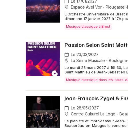
Moments musicaux et autres pièces emblématiques
Le 17/01/2027
grande virtuosité et une forte expressivité.
Espace Avel Vor - Plougastel
L'Orchestre Universitaire de Brest 
dimanche 17 janvier 2027 à 17h po
Musique classique à Brest
Passion Selon Saint Matt
Le 23/03/2027
La Seine Musicale - Boulogne-
Le mardi 23 mars 2027 à 19h30, La 
Saint Matthieu de Jean-Sébastien B
Musique classique dans les Hauts-
Jean-François Zygel & En
Le 28/05/2027
Centre Culturel La Loge - B
Le pianiste et improvisateur Jean-
Beaupréau-en-Mauges le vendredi 