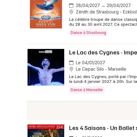
28/04/2027 → 29/04/2027
La compagnie s’était produite dans de nombreuses 
Zénith de Strasbourg - Eckbo
Valence, Béziers, Colmar, Bourges et Guéret, av
La célèbre troupe de danse classi
et-Cuire), Les Allos Théâtre (Cluses), Le Casino (A
du 28 au 30 avril 2027. Ce spectac
Danse à Strasbourg
🎭 Quoi avait-être au programme du Sofia Ci
Le programme avait réuni Le Lac des Cygnes et Ca
Le Lac des Cygnes - Imper
artistique de Yordan Krastev, dans une esthétique 
par l’excellence technique d’interprètes comme E
Le 04/01/2027
Le Cepac Silo - Marseille
Le Lac des Cygnes, porté par l'Imper
le lundi 4 janvier 2027 à 20h. Sur 
Danse à Marseille
Les 4 Saisons - Un Ballet