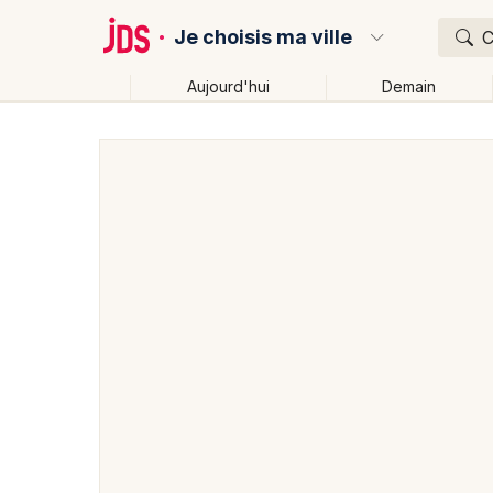
Je choisis ma ville
C
Aujourd'hui
Demain
Quoi ?
Où ?
Partout
Près de moi
Changer de lieu