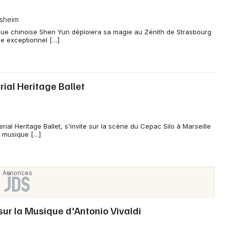
villes dont Paris, Lyon, Lille, Bordeaux, Tours, Chambéry,
lsheim
ec des passages notamment au Radiant-Bellevue (Caluire-
que chinoise Shen Yun déploiera sa magie au Zénith de Strasbourg
rras) et le Théâtre Sébastopol (Lille).
le exceptionnel […]
ty Ballet en 2025-2026 ?
sse-Noisette, interprétés par 22 danseurs sous la direction
ial Heritage Ballet
classique fidèle aux chorégraphies traditionnelles et portée
lisabetta Formento et Yanier Gomez Nada.
ial Heritage Ballet, s'invite sur la scène du Cepac Silo à Marseille
la musique […]
 sur la Musique d'Antonio Vivaldi