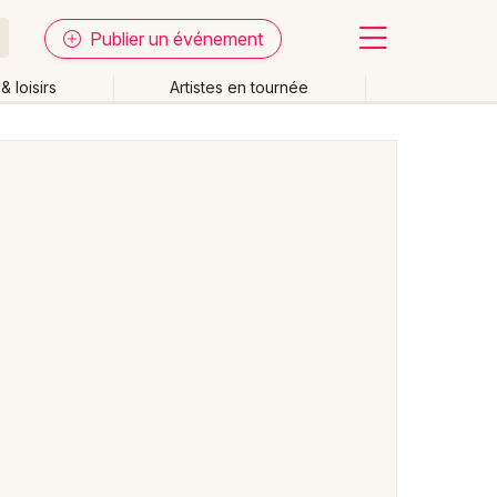
Publier un événement
& loisirs
Artistes en tournée
Fermer
Effacer les dates
week-end
Autre