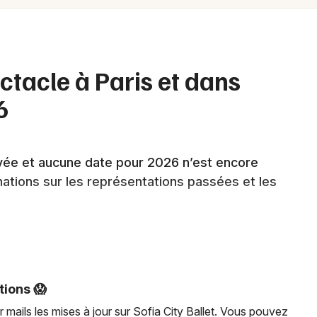
Spectacles
Mulhouse
Concerts
Montpellier
Nantes
Sports
ectacle à Paris et dans
Nice
6
Soirées
Paris
Sorties famille
Strasbourg
evée et aucune date pour 2026 n’est encore
Expos
mations sur les représentations passées et les
Toulouse
Sorties & loisirs
Toutes les villes
tieuse terminée en France pour
tions 😱
Newsletter des sorties
 mails les mises à jour sur Sofia City Ballet. Vous pouvez
de tournée
exceptionnel en France
avec ses deux