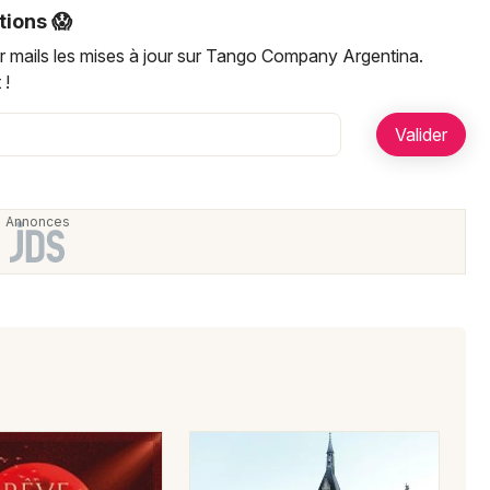
Artistes en tournée
tions 😱
r mails les mises à jour sur Tango Company Argentina.
Actualités
 !
Magazine
Choisir mes départements
Mon email