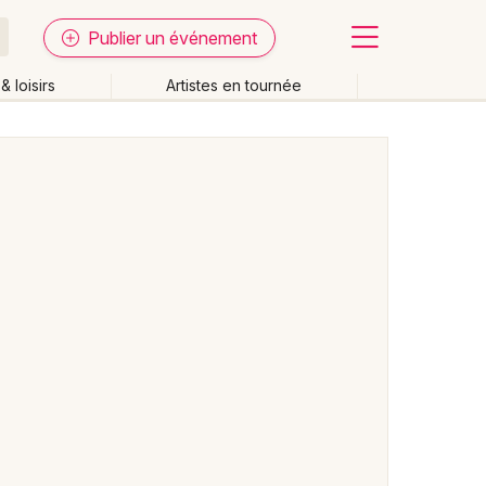
Publier un événement
& loisirs
Artistes en tournée
Fermer
Effacer les dates
week-end
Autre