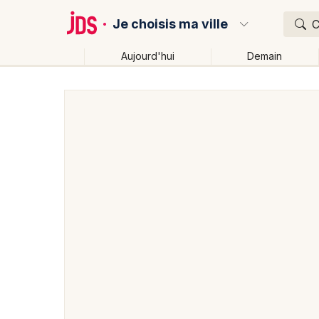
Je choisis ma ville
C
Aujourd'hui
Demain
Quoi ?
Où ?
Partout
Près de moi
Changer de lieu