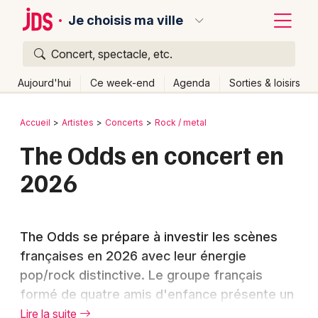
Je choisis ma ville
Concert, spectacle, etc.
Quoi ?
Fermer
Aujourd'hui
Ce week-end
Agenda
Sorties & loisirs
Où ?
Retour
Publier un événement
Accueil
Artistes
Concerts
Rock / metal
Partout
Près de moi
Changer de lieu
The Odds en concert en
Bordeaux
Quand ?
Effacer les dates
2026
Colmar
Aujourd'hui
Demain
Ce week-end
Autre
Lille
Grands événements
The Odds se prépare à investir les scènes
Lyon
Activité & Expérience
françaises en 2026 avec leur énergie
Marseille
pop/rock distinctive. Le groupe français
Manifestations
formé de quatre amis d'enfance présente un
Mulhouse
Foires & salons
concert à Paris et Chelles, fusionnant les
Lire la suite