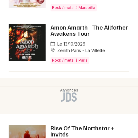
Rock / metal à Marseille
Leur premier EP
"Danse Animale"
est sorti en 2024,
marquant leurs débuts discographiques officiels. Le
groupe s'est produit dans des salles parisiennes
Amon Amarth - The Allfather
Awakens Tour
reconnues comme le
Supersonic, Bus Palladium,
Point Éphémère et la Maroquinerie
, établissant
Le 13/10/2026
progressivement leur réputation sur la scène musicale
Zénith Paris - La Villette
française indépendante.
Rock / metal à Paris
Découvrez également d'autres artistes en tournée en
2026 :
Imarhan
,
Inner Terrestrials
et
Mystery
promettent des concerts mémorables cette année.
Ces formations offrent des univers musicaux
complémentaires pour enrichir votre agenda culturel.
FAQ - The Odds
Rise Of The Northstar +
Invités