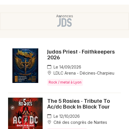
avec les titres de l’EP Kids (2025) et des compositions
originales; l’énergie scénique, des touches pop, folk et
electro, et une écriture qui explore les contradictions
de leur génération créent un live authentique.
Judas Priest - Faithkeepers
2026
Le 14/09/2026
LDLC Arena - Décines-Charpieu
Rock / metal à Lyon
The 5 Rosies - Tribute To
Ac/dc Back In Black Tour
Le 12/10/2026
Cité des congrès de Nantes