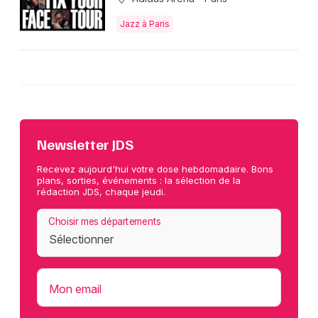
Jazz à Paris
Newsletter JDS
Recevez aujourd'hui votre dose hebdomadaire. Bons
plans, sorties, événements : la sélection de la
rédaction JDS, chaque jeudi.
Choisir mes départements
Mon email