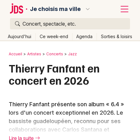
Je choisis ma ville
Concert, spectacle, etc.
Quoi ?
Fermer
Aujourd'hui
Ce week-end
Agenda
Sorties & loisirs
Où ?
Retour
Publier un événement
Accueil
Artistes
Concerts
Jazz
Partout
Près de moi
Changer de lieu
Thierry Fanfant en
Bordeaux
Quand ?
Effacer les dates
concert en 2026
Colmar
Aujourd'hui
Demain
Ce week-end
Autre
Lille
Grands événements
Thierry Fanfant présente son album « 6.4 »
Lyon
Activité & Expérience
lors d'un concert exceptionnel en 2026. Le
Marseille
bassiste guadeloupéen, reconnu pour ses
Manifestations
collaborations avec Carlos Santana et
Mulhouse
Foires & salons
Angélique Kidjo, propose une fusion unique
Lire la suite