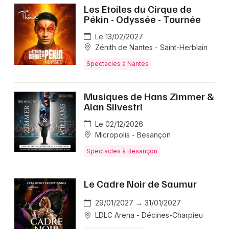
Sirène
qui enrichiront votre agenda culturel familial.
Les Etoiles du Cirque de
Pékin - Odyssée - Tournée
Le 13/02/2027
FAQ - Tous à l'Ecole des
Zénith de Nantes - Saint-Herblain
Pirates
Spectacles à Nantes
📅 Quand a lieu le spectacle Tous à l'Ecole des
Musiques de Hans Zimmer &
Pirates en 2025 ?
Alan Silvestri
En 2025, Tous à l'Ecole des Pirates se joue le
Le 02/12/2026
06/12/2025 au Café Théâtre De La Porte D'Italie à
Micropolis - Besançon
Toulon, et la tournée passe aussi par Marseille selon
Spectacles à Besançon
les programmations des salles.
🎟️ Comment acheter ses billets pour Tous à
Le Cadre Noir de Saumur
l'Ecole des Pirates en 2025 ?
29/01/2027 → 31/01/2027
Les billets sont disponibles en ligne à partir de 11 €, et
LDLC Arena - Décines-Charpieu
la réservation rapide s'impose car le spectacle