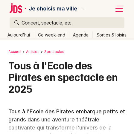
Je choisis ma ville
Concert, spectacle, etc.
Quoi ?
Fermer
Aujourd'hui
Ce week-end
Agenda
Sorties & loisirs
Où ?
Retour
Publier un événement
Accueil
Artistes
Spectacles
Partout
Près de moi
Changer de lieu
Tous à l'Ecole des
Bordeaux
Quand ?
Effacer les dates
Pirates en spectacle en
Colmar
Aujourd'hui
Demain
Ce week-end
Autre
2025
Lille
Grands événements
Lyon
Activité & Expérience
Tous à l'Ecole des Pirates embarque petits et
Marseille
Manifestations
grands dans une aventure théâtrale
Mulhouse
captivante qui transforme l'univers de la
Foires & salons