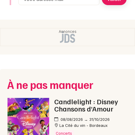
Montpellier
Spectacles
Nantes
Concerts
Nice
Paris
Sports
Strasbourg
Soirées
Toulouse
Sorties famille
Toutes les villes
À ne pas manquer
Expos
Sorties & loisirs
Candlelight : Disney
Chansons d’Amour
08/08/2026 → 31/10/2026
La Cité du vin - Bordeaux
Concerts