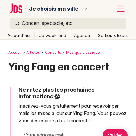
Je choisis ma ville
Concert, spectacle, etc.
Quoi ?
Fermer
Aujourd'hui
Ce week-end
Agenda
Sorties & loisirs
Où ?
Retour
Publier un événement
Accueil
Artistes
Concerts
Musique classique
Partout
Près de moi
Changer de lieu
Ying Fang en concert
Bordeaux
Quand ?
Effacer les dates
Colmar
Aujourd'hui
Demain
Ce week-end
Autre
Lille
Ne ratez plus les prochaines
Grands événements
informations 😱
Lyon
Activité & Expérience
Inscrivez-vous gratuitement pour recevoir par
mails les mises à jour sur Ying Fang. Vous pouvez
Marseille
Manifestations
vous désinscrire à tout moment !
Mulhouse
Foires & salons