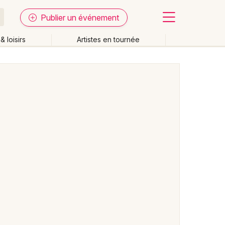
Publier un événement
& loisirs
Artistes en tournée
Fermer
Effacer les dates
week-end
Autre