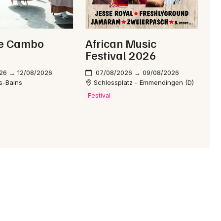
Découvrez aussi ces artistes
de Cambo
African Music
Festival 2026
s séduisent, explorez également les propositions de
Glorious
,
Paul & The Broken Bones
, trois formations qui partagent le
26 → 12/08/2026
07/08/2026 → 09/08/2026
reuses et l'énergie communicative.
s-Bains
Schlossplatz - Emmendingen (D)
Festival
?
 27/06/2026.
achine et à quel prix ?
e 49 € la soirée et un pass 2 jours à 88 € ; l’achat
seillé de réserver rapidement.