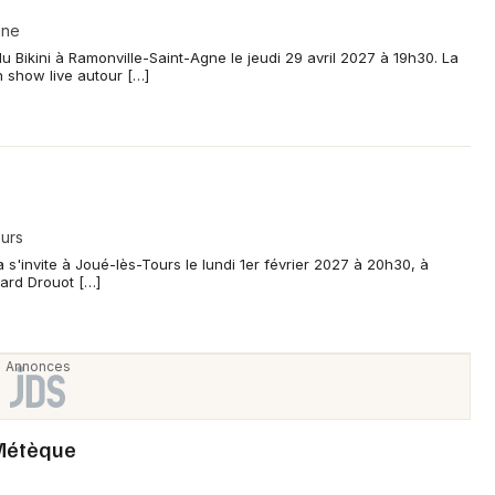
 ?
gne
u Bikini à Ramonville-Saint-Agne le jeudi 29 avril 2027 à 19h30. La
ivante : Strasbourg.
 show live autour […]
t de Zouk Machine ?
îne ses tubes emblématiques dont Maldòn, met à l’honneur
it le public dans l’ambiance en plein air des festivals
urs
s'invite à Joué-lès-Tours le lundi 1er février 2027 à 20h30, à
ard Drouot […]
Métèque