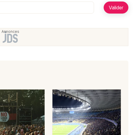
Artistes en tournée
régulière
et se produit lors de
festivals thématiques
e est notamment présent au
festival Summer Dreams à
Actualités
nit les grandes figures de cette époque musicale.
Magazine
 sortie du
single
Sa Map Viv La Gouyad
, une nouvelle
s sonorités caribéennes et afro-antillaises qui ont fait sa
er sur leur présence.
 Machine ?
67)
Choisir mes départements
 places pour un concert de Zouk
Mon email
usiaste à chaque représentation. Les
billets
sont