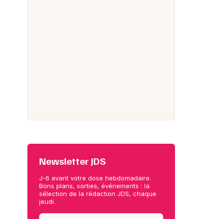
Newsletter JDS
J-6 avant votre dose hebdomadaire.
Bons plans, sorties, événements : la
sélection de la rédaction JDS, chaque
jeudi.