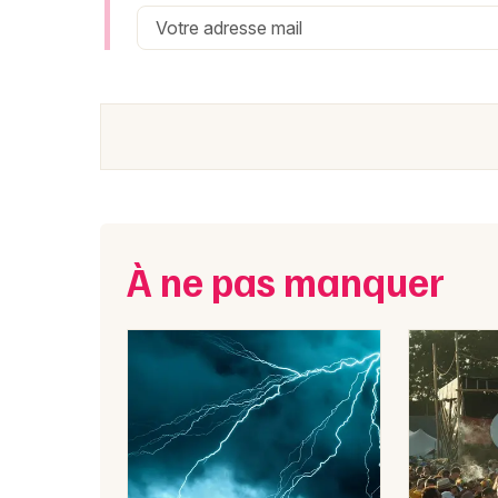
Zouk Machine maintient une
activité scénique 
dédiés aux années 80/90
en France. Le group
Furdenheim
, un événement multi-artistes qui réu
Le groupe reste également actif en studio avec la
preuve que Zouk Machine continue de faire vivre le
renommée. La scène zouk francophone peut compt
À ne pas manquer
Où voir un concert de Zouk
Zouk Machine le 27/06/2026 - Furdenheim (
Billetterie : réservez vos
Machine
Zouk Machine attire un public fidèle et entho