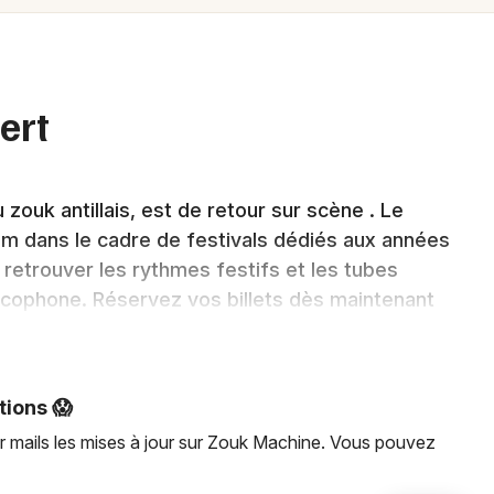
Spectacles
Mulhouse
Concerts
Montpellier
Nantes
Sports
ert
Nice
Soirées
Paris
ouk antillais, est de retour sur scène . Le
Sorties famille
Strasbourg
m dans le cadre de festivals dédiés aux années
Expos
retrouver les rythmes festifs et les tubes
Toulouse
ancophone. Réservez vos billets dès maintenant
Sorties & loisirs
)découvrir Zouk Machine dans une ambiance unique
Toutes les villes
tions 😱
r mails les mises à jour sur Zouk Machine. Vous pouvez
scène : ce qui se passe en ce
Newsletter des sorties