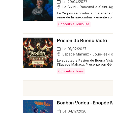
Le 29/04/2027
📍 Où se déroule le concert de Zouk Machine
Le Bikini - Ramonville-Saint-A
La Yegros se produit sur la scène d
Zouk Machine sera prochainement dans la ville su
reine de la nu-cumbia présente son
Concerts à Toulouse
🎤 Quoi voir et entendre pendant un concer
Le groupe livre un show festif et dansant, encha
Pasion de Buena Vista
les sonorités caribéennes et afro-antillaises et réun
années 80/90.
Le 01/02/2027
Espace Malraux - Joué-lès-To
Le spectacle Pasion de Buena Vista 
l'Espace Malraux. Présenté par Gér
Concerts à Tours
Bonbon Vodou - Epopée 
Le 04/12/2026