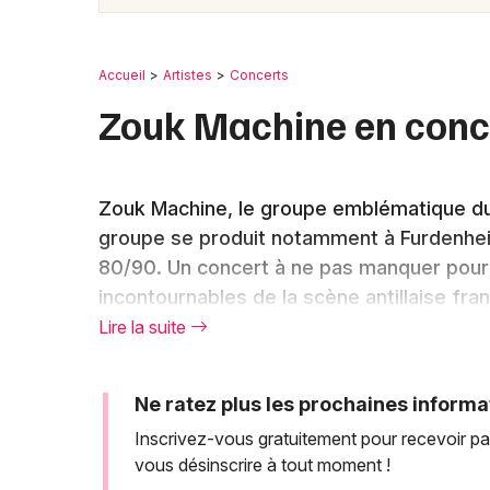
Accueil
Artistes
Concerts
Zouk Machine en conc
Zouk Machine, le groupe emblématique du z
groupe se produit notamment à Furdenhei
80/90. Un concert à ne pas manquer pour 
incontournables de la scène antillaise fr
pour vivre ce concert en plein air et (re
Lire la suite
et dansante.
Ne ratez plus les prochaines informa
Inscrivez-vous gratuitement pour recevoir pa
Zouk Machine de retour sur 
vous désinscrire à tout moment !
moment