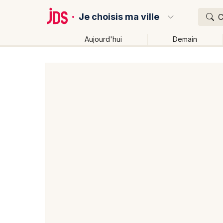
Je choisis ma ville
C
Aujourd'hui
Demain
Quoi ?
Où ?
Partout
Près de moi
Changer de lieu