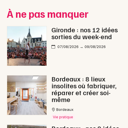
Montpellier
À ne pas manquer
Spectacles
Nantes
Concerts
Nice
Gironde : nos 12 idées
sorties du week-end
Paris
Sports
07/08/2026 → 09/08/2026
Strasbourg
Soirées
Toulouse
Sorties famille
Toutes les villes
Bordeaux : 8 lieux
Expos
insolites où fabriquer,
réparer et créer soi-
Sorties & loisirs
même
Cirque en Gironde
Bordeaux
Vie pratique
Cirque en Aquitaine