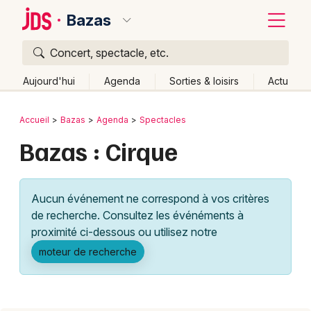
Bazas
Concert, spectacle, etc.
Quoi ?
Fermer
Aujourd'hui
Agenda
Sorties & loisirs
Actu
Où ?
Retour
Publier un événement
Accueil
Bazas
Agenda
Spectacles
Bazas et alentours
Gironde (33)
Aquitaine
Partout
Bazas : Cirque
Bordeaux
Près de moi
Changer de lieu
Colmar
Quand ?
Effacer les dates
Aucun événement ne correspond à vos critères
Lille
Grands événements
Aujourd'hui
Demain
Ce week-end
Autre
de recherche. Consultez les événéments à
Lyon
proximité ci-dessous ou utilisez notre
Activité & Expérience
moteur de recherche
Marseille
Manifestations
Mulhouse
Foires & salons