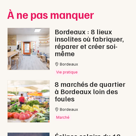
Montpellier
À ne pas manquer
Spectacles
Nantes
Concerts
Nice
Bordeaux : 8 lieux
insolites où fabriquer,
Paris
Sports
réparer et créer soi-
même
Strasbourg
Soirées
Bordeaux
Toulouse
Sorties famille
Vie pratique
Toutes les villes
8 marchés de quartier
Expos
à Bordeaux loin des
foules
Sorties & loisirs
Bordeaux
Jeux en Gironde
Marché
Jeux en Aquitaine