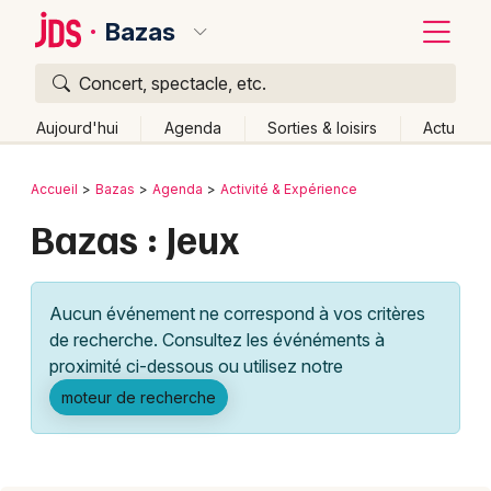
Bazas
Concert, spectacle, etc.
Quoi ?
Fermer
Aujourd'hui
Agenda
Sorties & loisirs
Actu
Où ?
Retour
Publier un événement
Accueil
Bazas
Agenda
Activité & Expérience
Bazas et alentours
Gironde (33)
Aquitaine
Partout
Bazas : Jeux
Bordeaux
Près de moi
Changer de lieu
Colmar
Quand ?
Effacer les dates
Aucun événement ne correspond à vos critères
Lille
Grands événements
Aujourd'hui
Demain
Ce week-end
Autre
de recherche. Consultez les événéments à
Lyon
proximité ci-dessous ou utilisez notre
Activité & Expérience
moteur de recherche
Marseille
Manifestations
Mulhouse
Foires & salons