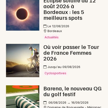
Éclipse solaire du 12
août 2026 à
Jeux en Nouvelle-Aquitaine
Bordeaux : les 5
meilleurs spots
Le 12/08/2026
Bordeaux
Newsletter des sorties
Actualités
Où voir passer le Tour
Artistes en tournée
de France Femmes
2026
Actus à Bazas
Jusqu'au 09/08/2026
Magazine à Bazas
Cyclosportives
Barena, le nouveau QG
du golf festif
06/08/2026 → 16/09/2026
Domaine de Roquevielle - Mérignac