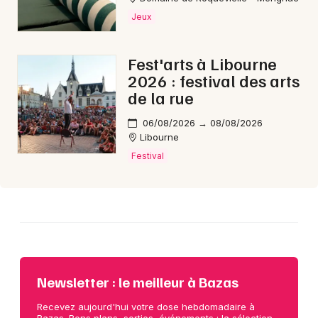
Jeux
Choisir mes départements
33 - Gironde
Fest'arts à Libourne
2026 : festival des arts
de la rue
Mon email
06/08/2026 → 08/08/2026
Libourne
Je m'abonne
Festival
Newsletter : le meilleur à Bazas
Recevez aujourd'hui votre dose hebdomadaire à