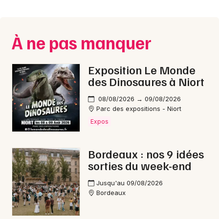
Montpellier
Spectacles
Nantes
À ne pas manquer
Concerts
Nice
Paris
Sports
Exposition Le Monde
des Dinosaures à Niort
Strasbourg
Soirées
08/08/2026 → 09/08/2026
Toulouse
Parc des expositions - Niort
Sorties famille
Expos
Toutes les villes
Expos
Bordeaux : nos 9 idées
Sorties & loisirs
sorties du week-end
En ligne en Gironde
Jusqu'au 09/08/2026
Bordeaux
En ligne en Aquitaine