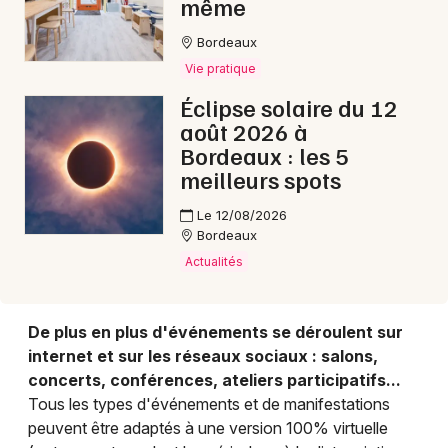
même
Bordeaux
Choisir mes départements
Vie pratique
33 - Gironde
Éclipse solaire du 12
août 2026 à
Mon email
Bordeaux : les 5
meilleurs spots
Je m'abonne
Le 12/08/2026
Bordeaux
Actualités
De plus en plus d'événements se déroulent sur
internet et sur les réseaux sociaux : salons,
concerts, conférences, ateliers participatifs...
Tous les types d'événements et de manifestations
peuvent être adaptés à une version 100% virtuelle