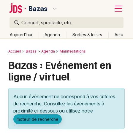
Bazas
Concert, spectacle, etc.
Quoi ?
Fermer
Aujourd'hui
Agenda
Sorties & loisirs
Actu
Où ?
Retour
Publier un événement
Accueil
Bazas
Agenda
Manifestations
Bazas et alentours
Gironde (33)
Aquitaine
Partout
Bazas : Evénement en
Bordeaux
Près de moi
Changer de lieu
ligne / virtuel
Colmar
Quand ?
Effacer les dates
Lille
Grands événements
Aujourd'hui
Demain
Ce week-end
Autre
Aucun événement ne correspond à vos critères
Lyon
Activité & Expérience
de recherche. Consultez les événéments à
proximité ci-dessous ou utilisez notre
Marseille
Manifestations
moteur de recherche
Mulhouse
Foires & salons