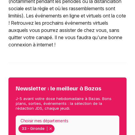
(notamment pendant les périodes où la distanciation
sociale est la règle et où les rassemblements sont
limités). Les événements en ligne et virtuels ont la cote
! Retrouvez les prochains événements virtuels
auxquels vous pourrez assister de chez vous, sans
quitter votre canapé. Il ne vous faudra qu'une bonne
connexion à internet !
Newsletter : le meilleur à Bazas
J-5 avant votre dose hebdomadaire à Bazas. Bons
plans, sorties, événements : la sélection de la
rédaction JDS, chaque jeudi.
Choisir mes départements
33 - Gironde