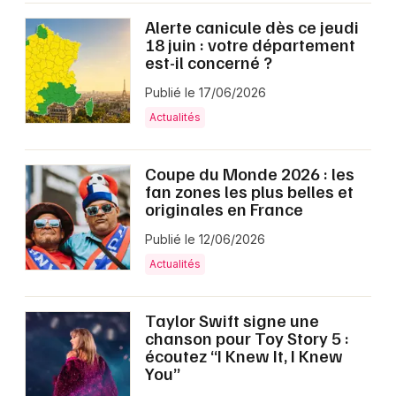
Alerte canicule dès ce jeudi
18 juin : votre département
Choisir mes départements
est-il concerné ?
33 - Gironde
Publié le 17/06/2026
Actualités
Mon email
Coupe du Monde 2026 : les
Je m'abonne
fan zones les plus belles et
originales en France
Publié le 12/06/2026
Actualités
Taylor Swift signe une
chanson pour Toy Story 5 :
écoutez “I Knew It, I Knew
You”