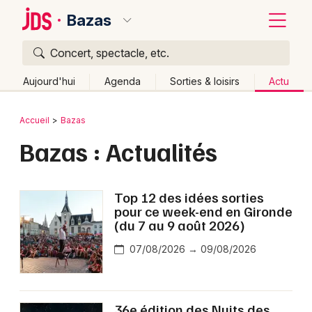
Bazas
Concert, spectacle, etc.
Quoi ?
Fermer
Aujourd'hui
Agenda
Sorties & loisirs
Actu
Où ?
Retour
Publier un événement
Accueil
Bazas
Bazas et alentours
Gironde (33)
Aquitaine
Partout
Bazas : Actualités
Bordeaux
Près de moi
Changer de lieu
Colmar
Quand ?
Effacer les dates
Top 12 des idées sorties
Lille
Grands événements
pour ce week-end en Gironde
Aujourd'hui
Demain
Ce week-end
Autre
(du 7 au 9 août 2026)
Lyon
Activité & Expérience
07/08/2026 → 09/08/2026
Marseille
Manifestations
Mulhouse
Foires & salons
36e édition des Nuits des