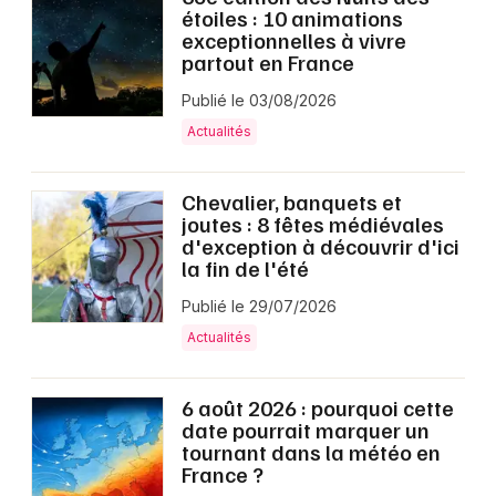
Montpellier
étoiles : 10 animations
exceptionnelles à vivre
Spectacles
Nantes
partout en France
Concerts
Nice
Publié le 03/08/2026
Actualités
Paris
Sports
Strasbourg
Chevalier, banquets et
Soirées
joutes : 8 fêtes médiévales
Toulouse
d'exception à découvrir d'ici
Sorties famille
la fin de l'été
Toutes les villes
Publié le 29/07/2026
Expos
Actualités
Sorties & loisirs
6 août 2026 : pourquoi cette
Actualités en Gironde
date pourrait marquer un
tournant dans la météo en
Actualités en Aquitaine
France ?