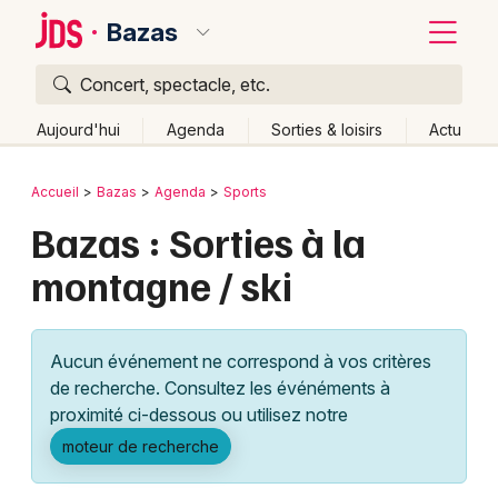
Bazas
Concert, spectacle, etc.
Quoi ?
Fermer
Aujourd'hui
Agenda
Sorties & loisirs
Actu
Où ?
Retour
Publier un événement
Accueil
Bazas
Agenda
Sports
Bazas et alentours
Gironde (33)
Aquitaine
Partout
Bazas : Sorties à la
Bordeaux
Près de moi
Changer de lieu
montagne / ski
Colmar
Quand ?
Effacer les dates
Lille
Grands événements
Aujourd'hui
Demain
Ce week-end
Autre
Aucun événement ne correspond à vos critères
Lyon
Activité & Expérience
de recherche. Consultez les événéments à
proximité ci-dessous ou utilisez notre
Marseille
Manifestations
moteur de recherche
Mulhouse
Foires & salons