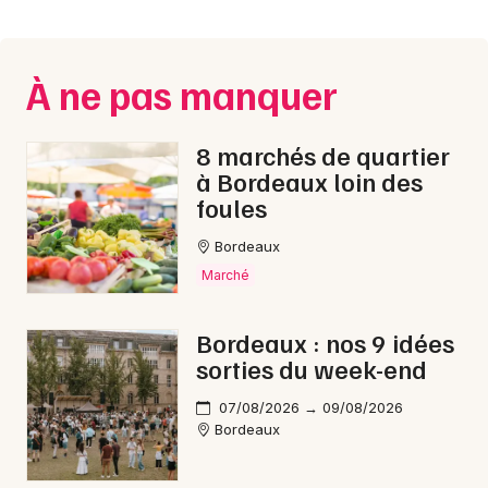
Montpellier
Spectacles
Nantes
À ne pas manquer
Concerts
Nice
Paris
Sports
8 marchés de quartier
à Bordeaux loin des
Strasbourg
Soirées
foules
Toulouse
Bordeaux
Sorties famille
Toutes les villes
Marché
Expos
Bordeaux : nos 9 idées
Sorties & loisirs
sorties du week-end
Montagne en Gironde
07/08/2026 → 09/08/2026
Bordeaux
Montagne en Aquitaine