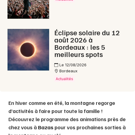
Choisir mes départements
33 - Gironde
Éclipse solaire du 12
août 2026 à
Mon email
Bordeaux : les 5
meilleurs spots
Je m'abonne
Le 12/08/2026
Bordeaux
Actualités
En hiver comme en été, la montagne regorge
d’activités à faire pour toute la famille !
Découvrez le programme des animations près de
chez vous à
Bazas
pour vos prochaines sorties à