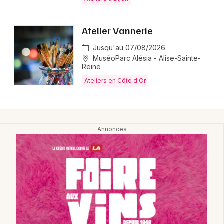
Montpellier
Spectacles
Nantes
Atelier Vannerie
Concerts
Nice
Jusqu'au 07/08/2026
MuséoParc Alésia - Alise-Sainte-
Paris
Reine
Sports
Ateliers en Côte d'Or
Strasbourg
Soirées
Toulouse
Sorties famille
Toutes les villes
Expos
Sorties & loisirs
Ateliers en Bourgogne-Franche-Comté