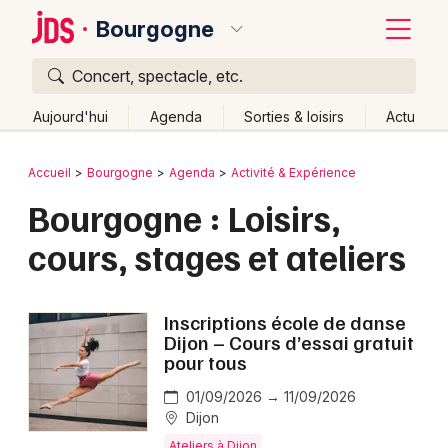
Bourgogne
Concert, spectacle, etc.
Quoi ?
Fermer
Aujourd'hui
Agenda
Sorties & loisirs
Actu
Où ?
Retour
Publier un événement
Accueil
Bourgogne
Agenda
Activité & Expérience
Bourgogne
Partout
Près de moi
Changer de lieu
Bourgogne : Loisirs,
Bordeaux
Quand ?
Effacer les dates
cours, stages et ateliers
Colmar
Aujourd'hui
Demain
Ce week-end
Autre
Lille
Grands événements
Inscriptions école de danse
Lyon
Dijon – Cours d’essai gratuit
Activité & Expérience
pour tous
Marseille
Manifestations
01/09/2026 → 11/09/2026
Mulhouse
Dijon
Foires & salons
Ateliers à Dijon