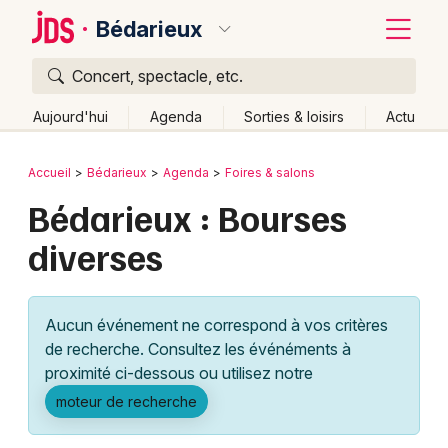
Bédarieux
Concert, spectacle, etc.
Quoi ?
Fermer
Aujourd'hui
Agenda
Sorties & loisirs
Actu
Où ?
Retour
Publier un événement
Accueil
Bédarieux
Agenda
Foires & salons
Bédarieux et alentours
Hérault (34)
Bédarieux : Bourses
Bordeaux
Languedoc-Roussillon
Partout
Près de moi
diverses
Changer de lieu
Colmar
Quand ?
Effacer les dates
Lille
Grands événements
Aujourd'hui
Demain
Ce week-end
Autre
Aucun événement ne correspond à vos critères
Lyon
Activité & Expérience
de recherche. Consultez les événéments à
proximité ci-dessous ou utilisez notre
Marseille
Manifestations
moteur de recherche
Mulhouse
Foires & salons