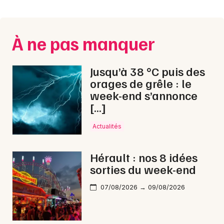
Montpellier
Spectacles
Nantes
À ne pas manquer
Concerts
Nice
Paris
Sports
Jusqu’à 38 °C puis des
orages de grêle : le
Strasbourg
Soirées
week-end s’annonce
[…]
Toulouse
Sorties famille
Toutes les villes
Actualités
Expos
Hérault : nos 8 idées
Sorties & loisirs
sorties du week-end
Bourses dans l' Hérault
07/08/2026 → 09/08/2026
Bourses en Languedoc-Roussillon