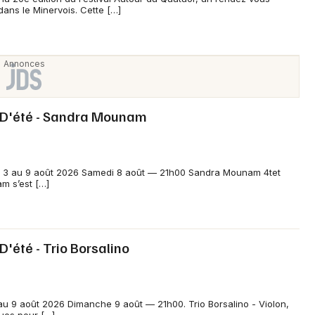
ans le Minervois. Cette […]
Newsletter des sorties
Artistes en tournée
t D'été - Sandra Mounam
Actus à Bédarieux
du 3 au 9 août 2026 Samedi 8 août — 21h00 Sandra Mounam 4tet
Magazine à Bédarieux
m s’est […]
D'été - Trio Borsalino
 au 9 août 2026 Dimanche 9 août — 21h00. Trio Borsalino - Violon,