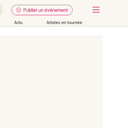
Publier un événement
Actu
Artistes en tournée
Fermer
Effacer les dates
week-end
Autre