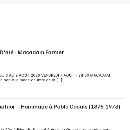
Spectacles
Mulhouse
Concerts
Montpellier
Nantes
Sports
Nice
Soirées
Paris
t D'été - Macadam Farmer
Sorties famille
Strasbourg
Expos
Toulouse
 DU 3 AU 9 AOÛT 2026 VENDREDI 7 AOÛT - 21h00 MACADAM
a pop à la mode country de la […]
Sorties & loisirs
Toutes les villes
Festival dans l' Hérault
Quatuor – Hommage à Pablo Casals (1876-1973)
Festival en Languedoc-Roussillon
Festival en Occitanie
e la 20e édition du Festival Autour du Quatuor, un rendez‑vous