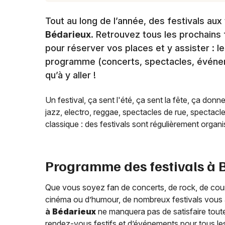
Tout au long de l’année, des festivals a
Bédarieux
. Retrouvez tous les prochains 
pour réserver vos places et y assister : le
programme (concerts, spectacles, événemen
qu’à y aller !
Un festival, ça sent l'été, ça sent la fête, ça donn
jazz, electro, reggae, spectacles de rue, spectacl
classique : des festivals sont régulièrement organis
Programme des festivals à
Que vous soyez fan de concerts, de rock, de countr
cinéma ou d’humour, de nombreux festivals vous a
à
Bédarieux
ne manquera pas de satisfaire toute
rendez-vous festifs et d’événements pour tous le