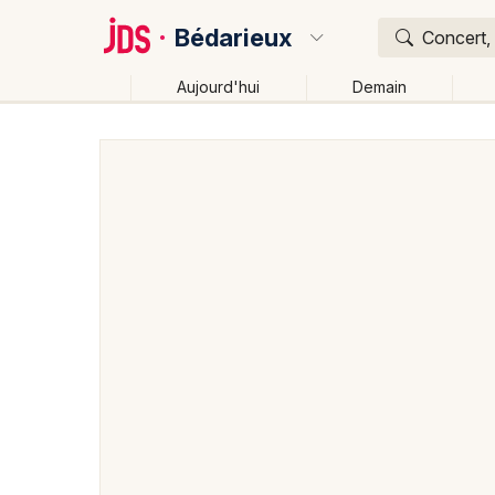
Bédarieux
Concert, 
Aujourd'hui
Demain
Quoi ?
Où ?
Bédarieux et alentours
Hérault (34)
Languedoc-R
Près de moi
Changer de lieu