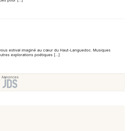
ques pour […]
Choisir mes départements
34 - Hérault
Mon email
vous estival imaginé au cœur du Haut-Languedoc. Musiques
autres explorations poétiques […]
Je m'abonne