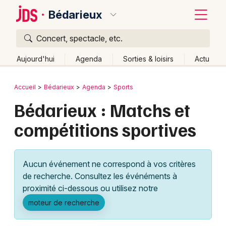
Bédarieux
Concert, spectacle, etc.
Quoi ?
Fermer
Aujourd'hui
Agenda
Sorties & loisirs
Actu
Où ?
Retour
Publier un événement
Accueil
Bédarieux
Agenda
Sports
Bédarieux et alentours
Hérault (34)
Bédarieux : Matchs et
Bordeaux
Languedoc-Roussillon
Partout
Près de moi
compétitions sportives
Changer de lieu
Colmar
Quand ?
Effacer les dates
Lille
Grands événements
Aujourd'hui
Demain
Ce week-end
Autre
Aucun événement ne correspond à vos critères
Lyon
Activité & Expérience
de recherche. Consultez les événéments à
proximité ci-dessous ou utilisez notre
Marseille
Manifestations
moteur de recherche
Mulhouse
Foires & salons