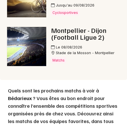
Jusqu'au 09/08/2026
Cyclosportives
Choisir mes départements
34 - Hérault
Montpellier - Dijon
(Football Ligue 2)
Mon email
Le 08/08/2026
Stade de la Mosson - Montpellier
Je m'abonne
Matchs
Quels sont les prochains matchs à voir à
Bédarieux
? Vous êtes au bon endroit pour
connaître l’ensemble des compétitions sportives
organisées près de chez vous. Découvrez ainsi
les matchs de vos équipes favorites, dans tous