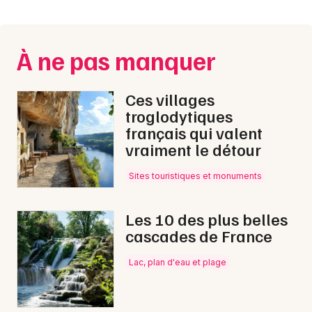
Montpellier
Spectacles
Nantes
À ne pas manquer
Concerts
Nice
Paris
Sports
Ces villages
troglodytiques
Strasbourg
Soirées
français qui valent
vraiment le détour
Toulouse
Sorties famille
Toutes les villes
Sites touristiques et monuments
Expos
Les 10 des plus belles
Sorties & loisirs
cascades de France
Matchs dans l' Hérault
Lac, plan d'eau et plage
Matchs en Languedoc-Roussillon