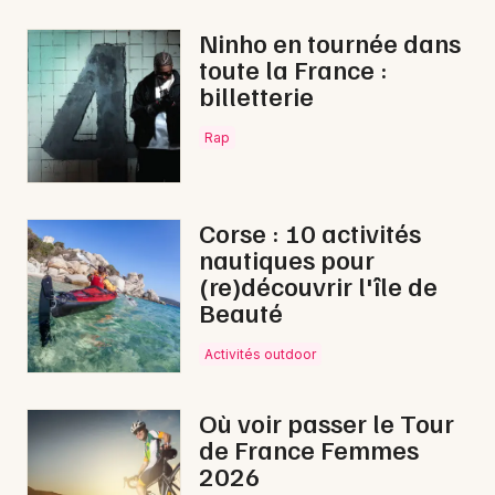
Matchs en Occitanie
Ninho en tournée dans
toute la France :
billetterie
Rap
Newsletter des sorties
Artistes en tournée
Corse : 10 activités
nautiques pour
Actus à Bédarieux
(re)découvrir l'île de
Beauté
Magazine à Bédarieux
Activités outdoor
Où voir passer le Tour
de France Femmes
2026