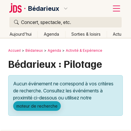
Bédarieux
Concert, spectacle, etc.
Quoi ?
Fermer
Aujourd'hui
Agenda
Sorties & loisirs
Actu
Où ?
Retour
Publier un événement
Accueil
Bédarieux
Agenda
Activité & Expérience
Bédarieux et alentours
Hérault (34)
Bédarieux : Pilotage
Bordeaux
Languedoc-Roussillon
Partout
Près de moi
Changer de lieu
Colmar
Aucun événement ne correspond à vos critères
Quand ?
Effacer les dates
Lille
Grands événements
de recherche. Consultez les événéments à
Aujourd'hui
Demain
Ce week-end
Autre
Lyon
proximité ci-dessous ou utilisez notre
Activité & Expérience
moteur de recherche
Marseille
Manifestations
Mulhouse
Foires & salons