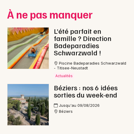
Montpellier
À ne pas manquer
Spectacles
Nantes
Concerts
Nice
L’été parfait en
famille ? Direction
Paris
Sports
Badeparadies
Schwarzwald !
Strasbourg
Soirées
Piscine Badeparadies Schwarzwald
Toulouse
- Titisee-Neustadt
Sorties famille
Toutes les villes
Actualités
Expos
Béziers : nos 6 idées
sorties du week-end
Sorties & loisirs
Jusqu'au 09/08/2026
Béziers
Pilotage dans l' Hérault
Pilotage en Languedoc-Roussillon