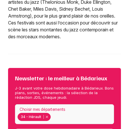
artistes du jazz (Thelonious Monk, Duke Ellington,
Chet Baker, Miles Davis, Sidney Bechet, Louis
Armstrong), pour le plus grand plaisir de nos oreilles.
Ces festivals sont aussi l’occasion pour découvrir sur
scène les stars montantes du jazz contemporain et
des morceaux modernes.
Newsletter : le meilleur à Bédarieux
J-3 avant votre dose hebdomadaire à Bédarieux. Bons
plans, sorties, événements : la sélection de la
rédaction JDS, chaque jeudi.
Choisir mes départements
34 - Hérault