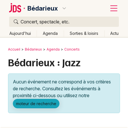
Bédarieux
Concert, spectacle, etc.
Quoi ?
Fermer
Aujourd'hui
Agenda
Sorties & loisirs
Actu
Où ?
Retour
Publier un événement
Accueil
Bédarieux
Agenda
Concerts
Bédarieux et alentours
Hérault (34)
Bédarieux : Jazz
Bordeaux
Languedoc-Roussillon
Partout
Près de moi
Changer de lieu
Colmar
Aucun événement ne correspond à vos critères
Quand ?
Effacer les dates
Lille
Grands événements
de recherche. Consultez les événéments à
Aujourd'hui
Demain
Ce week-end
Autre
Lyon
proximité ci-dessous ou utilisez notre
Activité & Expérience
moteur de recherche
Marseille
Manifestations
Mulhouse
Foires & salons