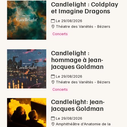
Candlelight : Coldplay
Jazz en Occitanie
et Imagine Dragons
Le 29/08/2026
Théatre des Variétés - Béziers
Concerts
Newsletter des sorties
Candlelight :
Artistes en tournée
hommage à Jean-
Jacques Goldman
Actus à Bédarieux
Le 29/08/2026
Magazine à Bédarieux
Théatre des Variétés - Béziers
Concerts
Candlelight: Jean-
Jacques Goldman
Le 29/08/2026
Amphithéâtre d'Anatomie de la