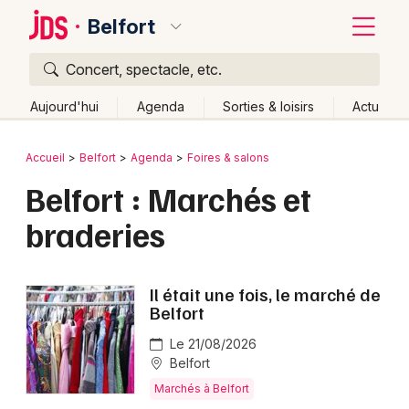
Belfort
Concert, spectacle, etc.
Quoi ?
Fermer
Aujourd'hui
Agenda
Sorties & loisirs
Actu
Où ?
Retour
Publier un événement
Accueil
Belfort
Agenda
Foires & salons
Belfort et alentours
Territoire de Belfort (90)
Belfort : Marchés et
Bordeaux
Franche-Comté
Partout
Près de moi
Changer de lieu
braderies
Colmar
Quand ?
Effacer les dates
Lille
Grands événements
Aujourd'hui
Demain
Ce week-end
Autre
Il était une fois, le marché de
Lyon
Belfort
Activité & Expérience
Marseille
Le 21/08/2026
Manifestations
Belfort
Mulhouse
Marchés à Belfort
Foires & salons