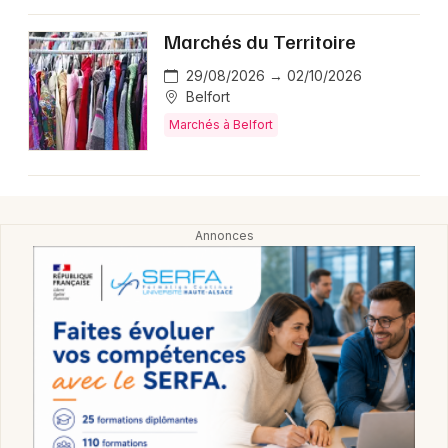
Montpellier
Marchés du Territoire
Spectacles
Nantes
29/08/2026 → 02/10/2026
Concerts
Nice
Belfort
Marchés à Belfort
Paris
Sports
Strasbourg
Soirées
Toulouse
Sorties famille
Toutes les villes
Expos
Sorties & loisirs
Marchés dans le Territoire de Belfort
Marchés en Franche-Comté