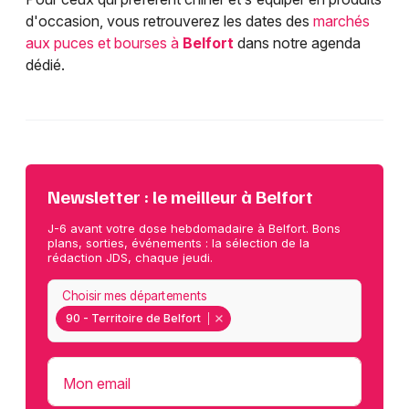
d'occasion, vous retrouverez les dates des
marchés
aux puces et bourses à
Belfort
dans notre agenda
dédié.
Newsletter : le meilleur à Belfort
J-6 avant votre dose hebdomadaire à Belfort. Bons
plans, sorties, événements : la sélection de la
rédaction JDS, chaque jeudi.
Choisir mes départements
90 - Territoire de Belfort
Mon email