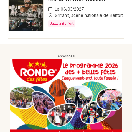
Montpellier
Le 06/03/2027
Spectacles
Nantes
Grrranit, scène nationale de Belfort
Jazz à Belfort
Concerts
Nice
Paris
Sports
Strasbourg
Soirées
Toulouse
Sorties famille
Toutes les villes
Expos
Sorties & loisirs
Jazz dans le Territoire de Belfort
Jazz en Franche-Comté