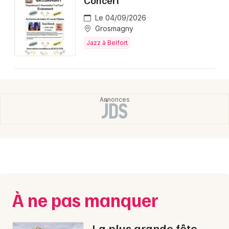
Concert
Le 04/09/2026
Choisir mes départements
Grosmagny
90 - Territoire de Belfort
Jazz à Belfort
Mon email
Je m'abonne
À ne pas manquer
La plus grande fête