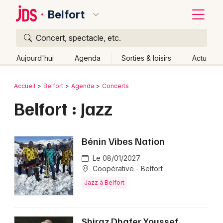
Belfort
Concert, spectacle, etc.
Quoi ?
Fermer
Aujourd'hui
Agenda
Sorties & loisirs
Actu
Où ?
Retour
Publier un événement
Accueil
Belfort
Agenda
Concerts
Belfort et alentours
Territoire de Belfort (90)
Belfort : Jazz
Bordeaux
Franche-Comté
Partout
Près de moi
Changer de lieu
Colmar
Quand ?
Effacer les dates
Bénin Vibes Nation
Lille
Grands événements
Aujourd'hui
Demain
Ce week-end
Autre
Le 08/01/2027
Lyon
Coopérative - Belfort
Activité & Expérience
Jazz à Belfort
Marseille
Manifestations
Mulhouse
Foires & salons
Shiraz Dhafer Youssef