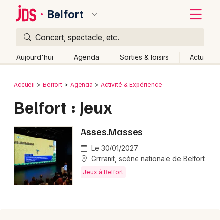
Belfort
Concert, spectacle, etc.
Quoi ?
Fermer
Aujourd'hui
Agenda
Sorties & loisirs
Actu
Où ?
Retour
Publier un événement
Accueil
Belfort
Agenda
Activité & Expérience
Belfort et alentours
Territoire de Belfort (90)
Belfort : Jeux
Bordeaux
Franche-Comté
Partout
Près de moi
Changer de lieu
Colmar
Asses.Masses
Quand ?
Effacer les dates
Lille
Grands événements
Aujourd'hui
Demain
Ce week-end
Autre
Le 30/01/2027
Grrranit, scène nationale de Belfort
Lyon
Activité & Expérience
Jeux à Belfort
Marseille
Manifestations
Mulhouse
Foires & salons