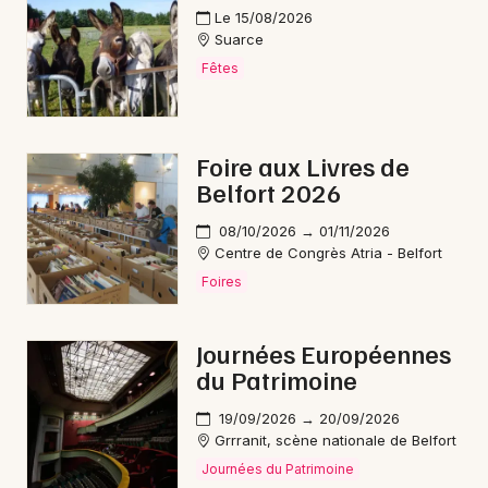
Le 15/08/2026
Jeux en Bourgogne-Franche-Comté
Suarce
Fêtes
Newsletter des sorties
Foire aux Livres de
Belfort 2026
Artistes en tournée
08/10/2026 → 01/11/2026
Centre de Congrès Atria - Belfort
Actus à Belfort
Foires
Magazine à Belfort
Journées Européennes
du Patrimoine
19/09/2026 → 20/09/2026
Grrranit, scène nationale de Belfort
Journées du Patrimoine