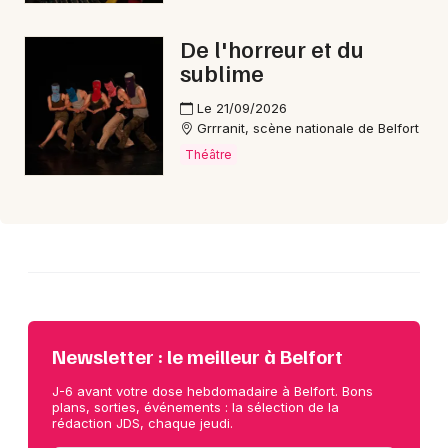
De l'horreur et du
Choisir mes départements
sublime
90 - Territoire de Belfort
Le 21/09/2026
Grrranit, scène nationale de Belfort
Mon email
Théâtre
Je m'abonne
Newsletter : le meilleur à Belfort
J-6 avant votre dose hebdomadaire à Belfort. Bons
plans, sorties, événements : la sélection de la
rédaction JDS, chaque jeudi.