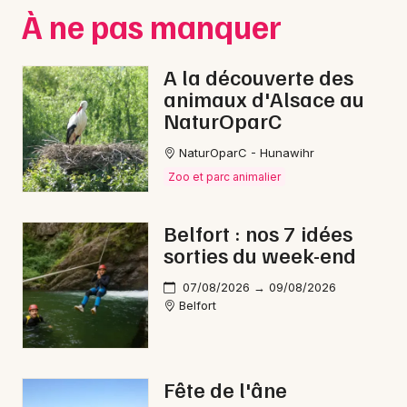
Montpellier
À ne pas manquer
Spectacles
Nantes
A la découverte des
Concerts
Nice
animaux d'Alsace au
NaturOparC
Paris
Sports
NaturOparC - Hunawihr
Strasbourg
Soirées
Zoo et parc animalier
Toulouse
Sorties famille
Belfort : nos 7 idées
Toutes les villes
sorties du week-end
Expos
07/08/2026 → 09/08/2026
Sorties & loisirs
Belfort
Jeux dans le Territoire de Belfort
Fête de l'âne
Jeux en Franche-Comté