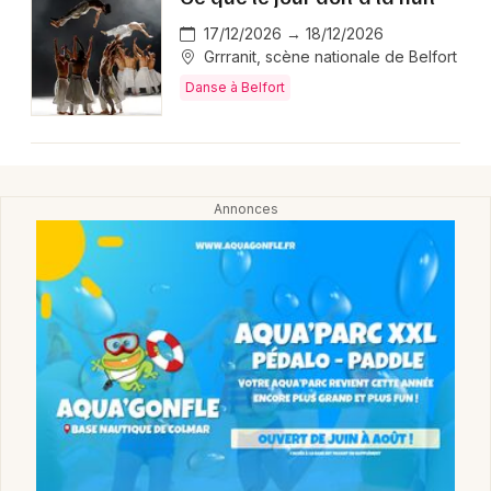
Montpellier
17/12/2026 → 18/12/2026
Spectacles
Nantes
Grrranit, scène nationale de Belfort
Danse à Belfort
Concerts
Nice
Paris
Sports
Strasbourg
Soirées
Toulouse
Sorties famille
Toutes les villes
Expos
Sorties & loisirs
Danse dans le Territoire de Belfort
Danse en Franche-Comté