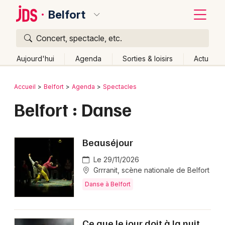
Belfort
Concert, spectacle, etc.
Quoi ?
Fermer
Aujourd'hui
Agenda
Sorties & loisirs
Actu
Où ?
Retour
Publier un événement
Accueil
Belfort
Agenda
Spectacles
Belfort et alentours
Territoire de Belfort (90)
Belfort : Danse
Bordeaux
Franche-Comté
Partout
Près de moi
Changer de lieu
Colmar
Quand ?
Effacer les dates
Beauséjour
Lille
Grands événements
Aujourd'hui
Demain
Ce week-end
Autre
Le 29/11/2026
Lyon
Grrranit, scène nationale de Belfort
Activité & Expérience
Danse à Belfort
Marseille
Manifestations
Mulhouse
Foires & salons
Ce que le jour doit à la nuit