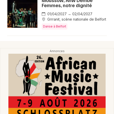
Moussow, Anw Dembe
Femmes, notre dignité
Choisir mes départements
01/04/2027 → 02/04/2027
Grrranit, scène nationale de Belfort
90 - Territoire de Belfort
Danse à Belfort
Mon email
Je m'abonne