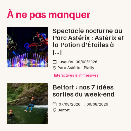
Montpellier
À ne pas manquer
Spectacles
Nantes
Concerts
Nice
Spectacle nocturne au
Parc Astérix : Astérix et
Paris
Sports
la Potion d'Étoiles à
[…]
Strasbourg
Soirées
Jusqu'au 30/08/2026
Toulouse
Sorties famille
Parc Astérix - Plailly
Toutes les villes
Interactives & immersives
Expos
Belfort : nos 7 idées
sorties du week-end
Sorties & loisirs
07/08/2026 → 09/08/2026
Reggae dans le Territoire de Belfort
Belfort
Reggae en Franche-Comté