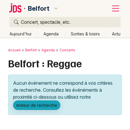
Belfort
Concert, spectacle, etc.
Quoi ?
Fermer
Aujourd'hui
Agenda
Sorties & loisirs
Actu
Où ?
Retour
Publier un événement
Accueil
Belfort
Agenda
Concerts
Belfort et alentours
Territoire de Belfort (90)
Belfort : Reggae
Bordeaux
Franche-Comté
Partout
Près de moi
Changer de lieu
Colmar
Quand ?
Effacer les dates
Aucun événement ne correspond à vos critères
Lille
Grands événements
Aujourd'hui
Demain
Ce week-end
Autre
de recherche. Consultez les événéments à
Lyon
proximité ci-dessous ou utilisez notre
Activité & Expérience
moteur de recherche
Marseille
Manifestations
Mulhouse
Foires & salons