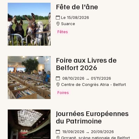
Fête de l'âne
Reggae en Bourgogne-Franche-Comté
Le 15/08/2026
Suarce
Fêtes
Newsletter des sorties
Foire aux Livres de
Artistes en tournée
Belfort 2026
Actus à Belfort
08/10/2026 → 01/11/2026
Centre de Congrès Atria - Belfort
Magazine à Belfort
Foires
Journées Européennes
du Patrimoine
19/09/2026 → 20/09/2026
Grrranit, scène nationale de Belfort