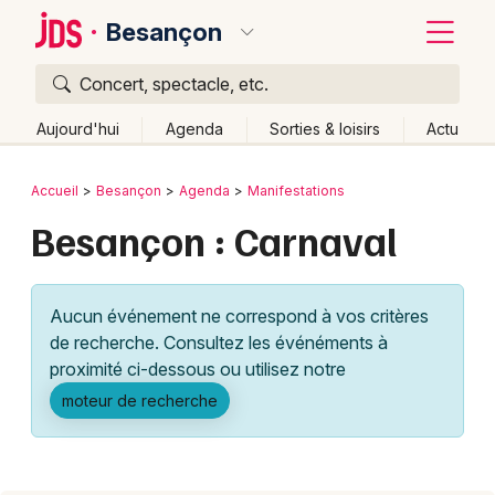
Besançon
Concert, spectacle, etc.
Quoi ?
Fermer
Aujourd'hui
Agenda
Sorties & loisirs
Actu
Où ?
Retour
Publier un événement
Accueil
Besançon
Agenda
Manifestations
Besançon et alentours
Doubs (25)
Franche-Comté
Besançon : Carnaval
Bordeaux
Partout
Près de moi
Changer de lieu
Colmar
Quand ?
Effacer les dates
Aucun événement ne correspond à vos critères
Lille
Grands événements
Aujourd'hui
Demain
Ce week-end
Autre
de recherche. Consultez les événéments à
Lyon
proximité ci-dessous ou utilisez notre
Activité & Expérience
moteur de recherche
Marseille
Manifestations
Mulhouse
Foires & salons