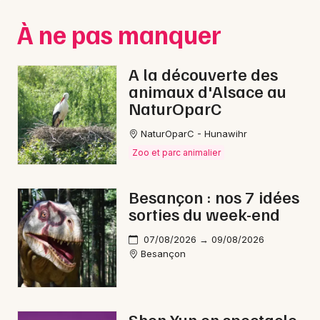
Montpellier
À ne pas manquer
Spectacles
Nantes
Concerts
Nice
A la découverte des
animaux d'Alsace au
Paris
Sports
NaturOparC
Strasbourg
Soirées
NaturOparC - Hunawihr
Toulouse
Zoo et parc animalier
Sorties famille
Toutes les villes
Besançon : nos 7 idées
Expos
sorties du week-end
Sorties & loisirs
07/08/2026 → 09/08/2026
Besançon
Carnaval dans le Doubs
Carnaval en Franche-Comté
Shen Yun en spectacle